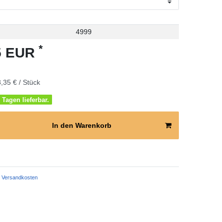
4999
*
35 EUR
,35 € / Stück
 Tagen lieferbar.
In den Warenkorb
Versandkosten