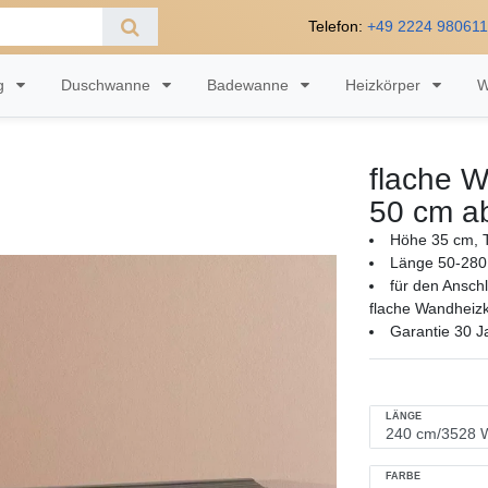
Telefon:
+49 2224 98061
ng
Duschwanne
Badewanne
Heizkörper
W
flache W
50 cm a
Höhe 35 cm, T
Länge 50-280
für den Ansch
flache Wandheizk
Garantie 30 J
LÄNGE
FARBE