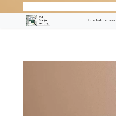
Duschabtrennu