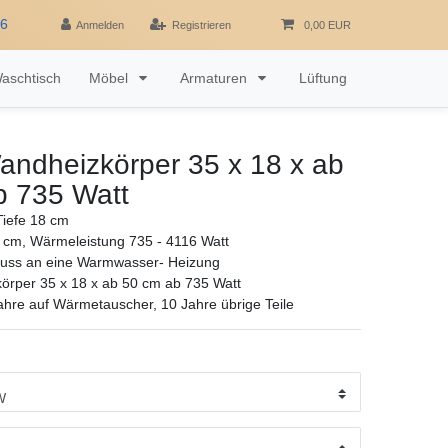
16
Anmelden
Registrieren
0,00 EUR
aschtisch
Möbel
Armaturen
Lüftung
andheizkörper 35 x 18 x ab
b 735 Watt
iefe 18 cm
 cm, Wärmeleistung 735 - 4116 Watt
luss an eine Warmwasser- Heizung
örper 35 x 18 x ab 50 cm ab 735 Watt
ahre auf Wärmetauscher, 10 Jahre übrige Teile