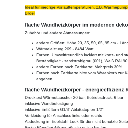
Ideal für niedrige Vorlauftemperaturen, z.B. Wärmepumpe
Bilder
flache Wandheizkörper im modernen deko
Zubehör und andere Abmessungen:
andere Größen: Höhe 20, 35, 50, 65, 95 cm - Läng
Wärmeleistung 269 - 8484 Watt
Farben: Umweltfreundlich lackiert mit kratz- und s
Beständigkeit - sandstrahlgrau (001), Weiß RAL90
andere Farben nach Farbkarte: Mehrpreis 30%
Farben nach Farbkarte bitte vom Warenkorb zur K
angeben
flache Wandheizkörper - energieeffizienz
Drucktest Wärmetauscher 20 bar, Betriebsdruck: 6 bar
inklusive Wandbefestigung
inklusive Entlüftern G1/8" Ablaßstopfen 1/2"
Verkleidung für Anschluss links oder rechts
Abdeckung im Edelstahl-Look für die nicht benutzte Seite
flache Wandheizkörper
günstig online kaufen.