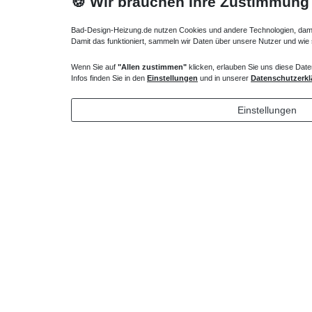
🍪 Wir brauchen Ihre Zustimmung
Bad-Design-Heizung.de nutzen Cookies und andere Technologien, damit 
Damit das funktioniert, sammeln wir Daten über unsere Nutzer und wie
Wenn Sie auf
"Allen zustimmen"
klicken, erlauben Sie uns diese Date
Infos finden Sie in den
Einstellungen
und in unserer
Datenschutzerkl
Einstellungen
flache Wandheizkörper 35 x 18 x ab 50 cm ab 735
Watt
1.498,35 € *
*
inkl. ges. MwSt.
zzgl.
Versandkosten
Technisches
Wert
Art.-ID
Merkmal