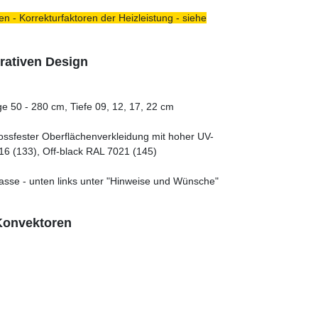
n - Korrekturfaktoren der Heizleistung - siehe
rativen Design
e 50 - 280 cm, Tiefe 09, 12, 17, 22 cm
tossfester Oberflächenverkleidung mit hoher UV-
16 (133), Off-black RAL 7021 (145)
asse - unten links unter "Hinweise und Wünsche"
 Konvektoren