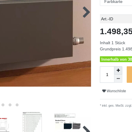
Technisches
Wert
Art.-ID
Merkmal
1.498,
Inhalt
1
Stück
Grundpreis
1.498
Innerhalb von 30
Wunschliste
* inkl. ges. MwSt. zzgl.