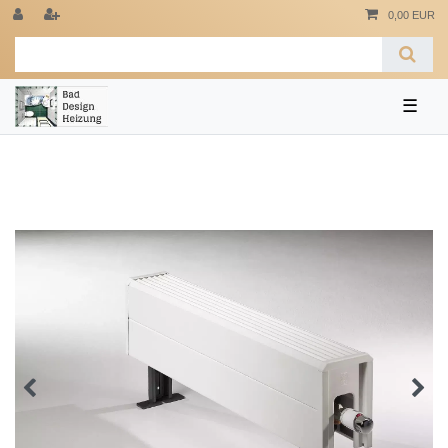
0,00 EUR
☰