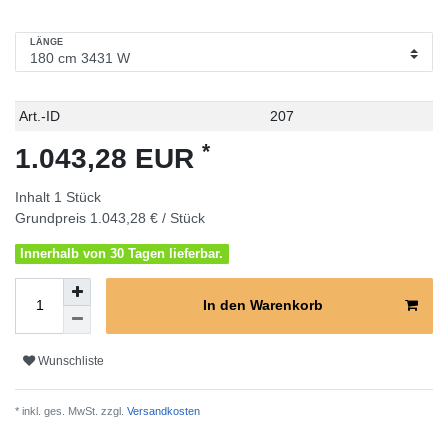
LÄNGE
Technisches
Wert
Art.-ID
207
Merkmal
*
1.043,28 EUR
Inhalt
1
Stück
Grundpreis
1.043,28 € / Stück
Innerhalb von 30 Tagen lieferbar.
In den Warenkorb
Wunschliste
* inkl. ges. MwSt. zzgl.
Versandkosten