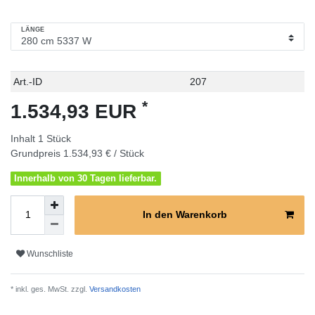
LÄNGE
Technisches
Wert
Art.-ID
207
Merkmal
*
1.534,93 EUR
Inhalt
1
Stück
Grundpreis
1.534,93 € / Stück
Innerhalb von 30 Tagen lieferbar.
In den Warenkorb
Wunschliste
* inkl. ges. MwSt. zzgl.
Versandkosten