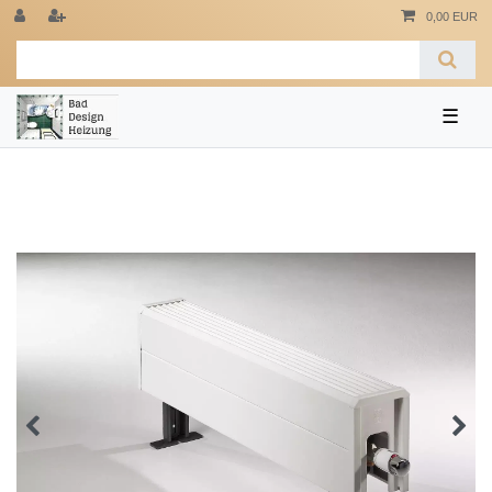
0,00 EUR
☰