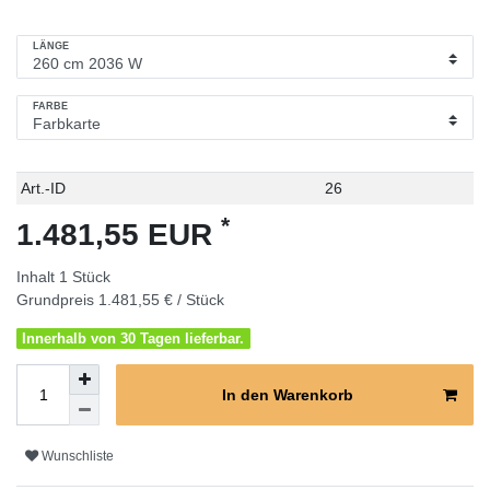
LÄNGE
FARBE
Technisches
Wert
Art.-ID
26
Merkmal
*
1.481,55 EUR
Inhalt
1
Stück
Grundpreis
1.481,55 € / Stück
Innerhalb von 30 Tagen lieferbar.
In den Warenkorb
Wunschliste