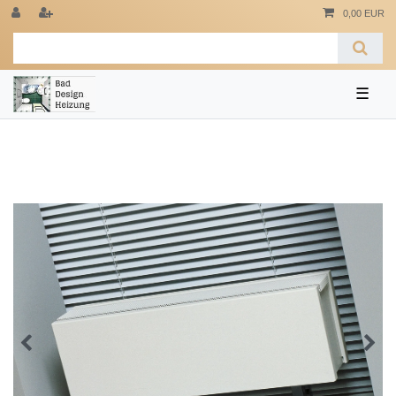
0,00 EUR
☰