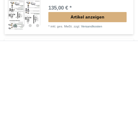
135,00 € *
Artikel anzeigen
*
inkl. ges. MwSt.
zzgl.
Versandkosten
Regelbare Füße Standheizkörper LIF-TEF
44,70 € *
Artikel anzeigen
*
inkl. ges. MwSt.
zzgl.
Versandkosten
Füße in Heizkörperfarbe
30,87 € *
1
Stück
| 30,87 € / Stück
In den Warenkorb
*
inkl. ges. MwSt.
zzgl.
Versandkosten