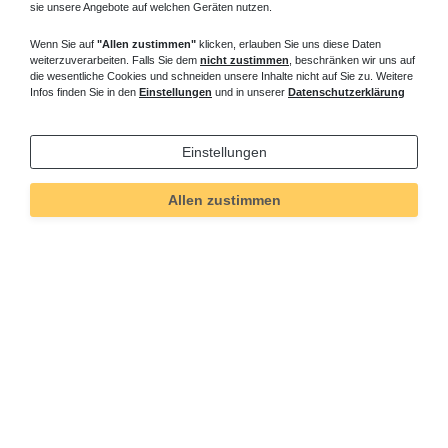
sie unsere Angebote auf welchen Geräten nutzen.
Wenn Sie auf
"Allen zustimmen"
klicken, erlauben Sie uns diese Daten
weiterzuverarbeiten. Falls Sie dem
nicht zustimmen
, beschränken wir uns auf
die wesentliche Cookies und schneiden unsere Inhalte nicht auf Sie zu. Weitere
Infos finden Sie in den
Einstellungen
und in unserer
Datenschutzerklärung
Einstellungen
Allen zustimmen
Technisches
Wert
Art.-ID
26
Merkmal
Informationen