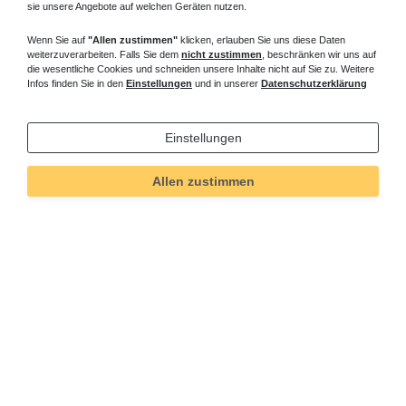
sie unsere Angebote auf welchen Geräten nutzen.
Wenn Sie auf
"Allen zustimmen"
klicken, erlauben Sie uns diese Daten
weiterzuverarbeiten. Falls Sie dem
nicht zustimmen
, beschränken wir uns auf
die wesentliche Cookies und schneiden unsere Inhalte nicht auf Sie zu. Weitere
Infos finden Sie in den
Einstellungen
und in unserer
Datenschutzerklärung
Einstellungen
Allen zustimmen
Technisches
Wert
Art.-ID
26
Merkmal
Informationen