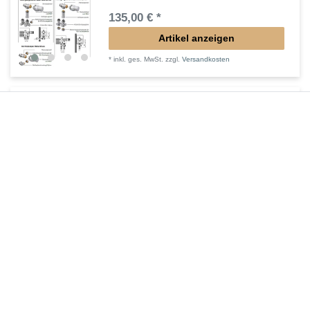
135,00 € *
Artikel anzeigen
*
inkl. ges. MwSt.
zzgl.
Versandkosten
Füße in Heizkörperfarbe
30,87 € *
1
Stück
| 30,87 € / Stück
In den Warenkorb
*
inkl. ges. MwSt.
zzgl.
Versandkosten
Regelbare Füße Standheizkörper LIF-TEF
44,70 € *
Artikel anzeigen
*
inkl. ges. MwSt.
zzgl.
Versandkosten