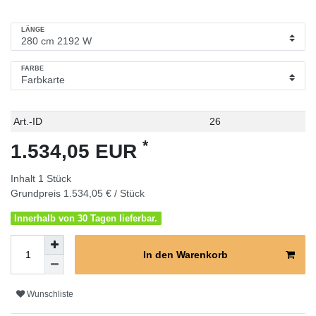
LÄNGE
FARBE
Technisches
Wert
Art.-ID
26
Merkmal
*
1.534,05 EUR
Inhalt
1
Stück
Grundpreis
1.534,05 € / Stück
Innerhalb von 30 Tagen lieferbar.
In den Warenkorb
Wunschliste