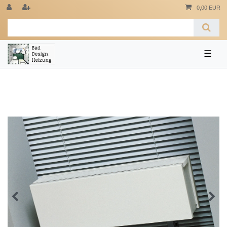
0,00 EUR
☰