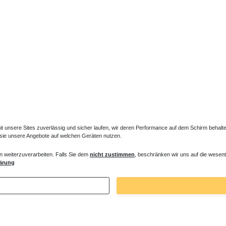
Dazu passt
unsere Sites zuverlässig und sicher laufen, wir deren Performance auf dem Schirm behalten
 sie unsere Angebote auf welchen Geräten nutzen.
n weiterzuverarbeiten. Falls Sie dem
nicht zustimmen
, beschränken wir uns auf die wesent
ärung
 Füße Standheizkörper LIF-TEF
Füße in Heizkörperfarbe
€ *
30,87 € *
1
Stück
| 30,87 € / Stück
. MwSt.
zzgl.
Versandkosten
*
inkl. ges. MwSt.
zzgl.
Versandkosten