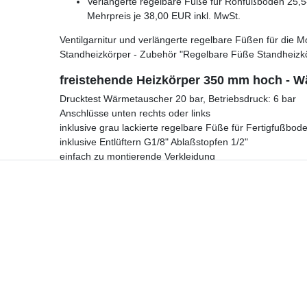
Verlängerte regelbare Füße für Rohfußboden 25,5-
Mehrpreis je 38,00 EUR inkl. MwSt.
Ventilgarnitur und verlängerte regelbare Füßen für di
Standheizkörper - Zubehör "Regelbare Füße Standheizk
freistehende Heizkörper 350 mm hoch - W
Drucktest Wärmetauscher 20 bar, Betriebsdruck: 6 bar
Anschlüsse unten rechts oder links
inklusive grau lackierte regelbare Füße für Fertigfußbod
inklusive Entlüftern G1/8" Ablaßstopfen 1/2"
einfach zu montierende Verkleidung
freistehende Heizkörper 350 mm hoch
günstig online kau
Hotline
Telefon:
02224 9806-116
E-Mail: bad-design-heizung@t-online.de