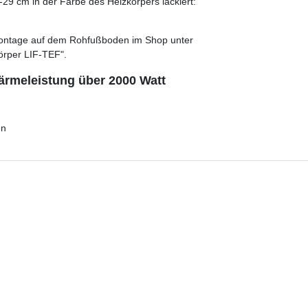
29 cm in der Farbe des Heizkörpers lackiert:
e Montage auf dem Rohfußboden im Shop unter
örper LIF-TEF".
ärmeleistung über 2000 Watt
en
fen.