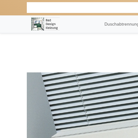
Duschabtrennu