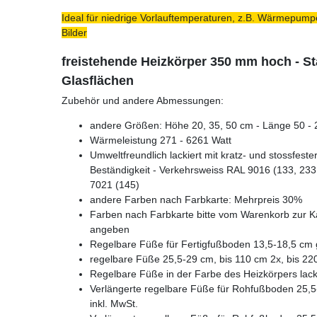
Ideal für niedrige Vorlauftemperaturen, z.B. Wärmepumpe
Bilder
freistehende Heizkörper 350 mm hoch - S
Glasflächen
Zubehör und andere Abmessungen:
andere Größen: Höhe 20, 35, 50 cm - Länge 50 - 2
Wärmeleistung 271 - 6261 Watt
Umweltfreundlich lackiert mit kratz- und stossfest
Beständigkeit - Verkehrsweiss RAL 9016 (133, 233,
7021 (145)
andere Farben nach Farbkarte: Mehrpreis 30%
Farben nach Farbkarte bitte vom Warenkorb zur K
angeben
Regelbare Füße für Fertigfußboden 13,5-18,5 cm g
regelbare Füße 25,5-29 cm, bis 110 cm 2x, bis 22
Regelbare Füße in der Farbe des Heizkörpers lacki
Verlängerte regelbare Füße für Rohfußboden 25,5-
inkl. MwSt.