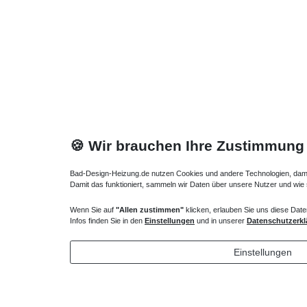
🍪 Wir brauchen Ihre Zustimmung
Bad-Design-Heizung.de nutzen Cookies und andere Technologien, damit 
Damit das funktioniert, sammeln wir Daten über unsere Nutzer und wie
Wenn Sie auf
"Allen zustimmen"
klicken, erlauben Sie uns diese Date
Infos finden Sie in den
Einstellungen
und in unserer
Datenschutzerkl
Heizkörper Ventil
Regelbare
135,00 € *
44,70 
Einstellungen
*
inkl. ges. MwSt.
zzgl.
Versandkosten
*
inkl. ges