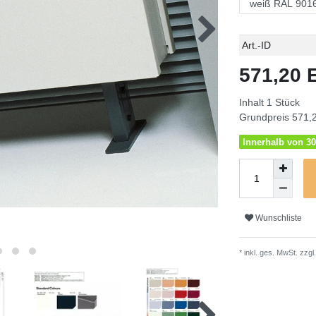
Technisches
Wert
Art.-ID
Merkmal
571,20
Inhalt
1
Stück
Grundpreis
571,2
Innerhalb von 30
Wunschliste
* inkl. ges. MwSt. zzgl.