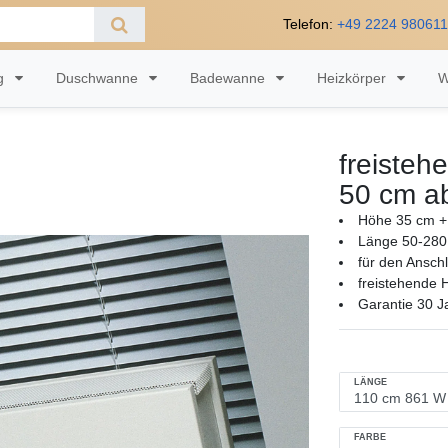
Telefon:
+49 2224 98061
ng
Duschwanne
Badewanne
Heizkörper
W
freisteh
50 cm a
Höhe 35 cm + 
Länge 50-280
für den Ansch
freistehende 
Garantie 30 J
LÄNGE
FARBE