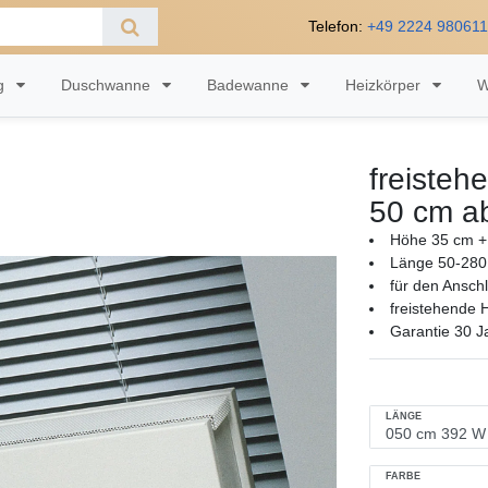
Telefon:
+49 2224 98061
ng
Duschwanne
Badewanne
Heizkörper
W
freisteh
50 cm a
Höhe 35 cm + 
Länge 50-280
für den Ansch
freistehende 
Garantie 30 J
LÄNGE
FARBE