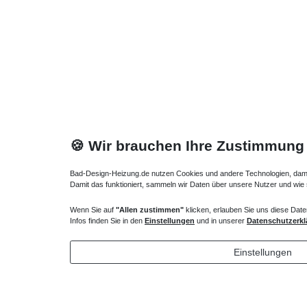
🍪 Wir brauchen Ihre Zustimmung
Bad-Design-Heizung.de nutzen Cookies und andere Technologien, damit 
Damit das funktioniert, sammeln wir Daten über unsere Nutzer und wie
Wenn Sie auf
"Allen zustimmen"
klicken, erlauben Sie uns diese Date
Infos finden Sie in den
Einstellungen
und in unserer
Datenschutzerkl
Heizkörper Ventil
Regelbare
135,00 € *
44,70 
Einstellungen
*
inkl. ges. MwSt.
zzgl.
Versandkosten
*
inkl. ges