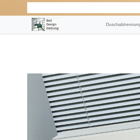
Duschabtrennu