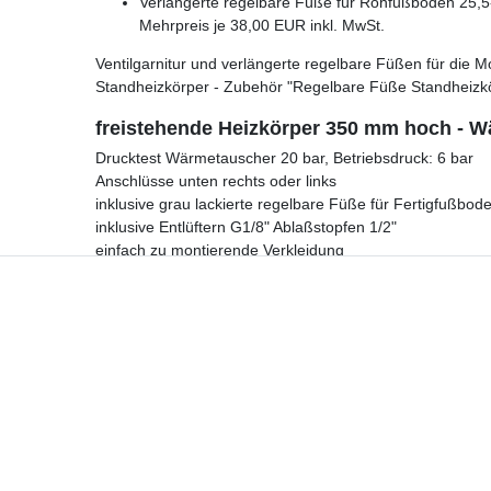
Verlängerte regelbare Füße für Rohfußboden 25,5-
Mehrpreis je 38,00 EUR inkl. MwSt.
Ventilgarnitur und verlängerte regelbare Füßen für di
Standheizkörper - Zubehör "Regelbare Füße Standheizk
freistehende Heizkörper 350 mm hoch - W
Drucktest Wärmetauscher 20 bar, Betriebsdruck: 6 bar
Anschlüsse unten rechts oder links
inklusive grau lackierte regelbare Füße für Fertigfußbod
inklusive Entlüftern G1/8" Ablaßstopfen 1/2"
einfach zu montierende Verkleidung
freistehende Heizkörper 350 mm hoch
günstig online kau
Hotline
Telefon:
02224 9806-116
E-Mail: bad-design-heizung@t-online.de