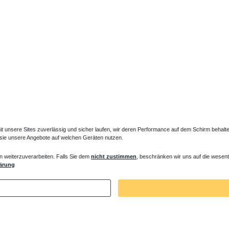
Dazu passt
unsere Sites zuverlässig und sicher laufen, wir deren Performance auf dem Schirm behalten
 sie unsere Angebote auf welchen Geräten nutzen.
n weiterzuverarbeiten. Falls Sie dem
nicht zustimmen
, beschränken wir uns auf die wesent
ärung
 Füße Standheizkörper LIF-TEF
Füße in Heizkörperfarbe
€ *
30,87 € *
1
Stück
| 30,87 € / Stück
. MwSt.
zzgl.
Versandkosten
*
inkl. ges. MwSt.
zzgl.
Versandkosten