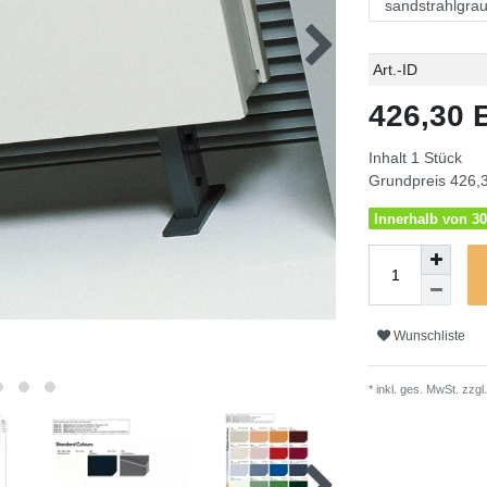
Technisches
Wert
Art.-ID
Merkmal
426,30
Inhalt
1
Stück
Grundpreis
426,3
Innerhalb von 30
Wunschliste
* inkl. ges. MwSt. zzgl.