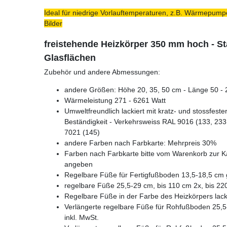
Ideal für niedrige Vorlauftemperaturen, z.B. Wärmepumpe
Bilder
freistehende Heizkörper 350 mm hoch - S
Glasflächen
Zubehör und andere Abmessungen:
andere Größen: Höhe 20, 35, 50 cm - Länge 50 - 2
Wärmeleistung 271 - 6261 Watt
Umweltfreundlich lackiert mit kratz- und stossfest
Beständigkeit - Verkehrsweiss RAL 9016 (133, 233,
7021 (145)
andere Farben nach Farbkarte: Mehrpreis 30%
Farben nach Farbkarte bitte vom Warenkorb zur K
angeben
Regelbare Füße für Fertigfußboden 13,5-18,5 cm g
regelbare Füße 25,5-29 cm, bis 110 cm 2x, bis 22
Regelbare Füße in der Farbe des Heizkörpers lacki
Verlängerte regelbare Füße für Rohfußboden 25,5-
inkl. MwSt.