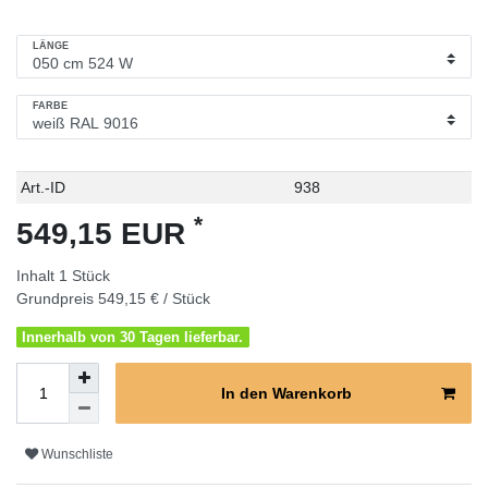
LÄNGE
FARBE
Technisches
Wert
Art.-ID
938
Merkmal
*
549,15 EUR
Inhalt
1
Stück
Grundpreis
549,15 € / Stück
Innerhalb von 30 Tagen lieferbar.
In den Warenkorb
Wunschliste