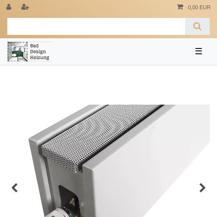
0,00 EUR
☰