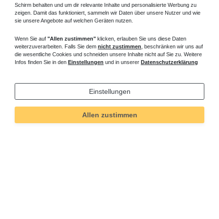
Schirm behalten und um dir relevante Inhalte und personalisierte Werbung zu
zeigen. Damit das funktioniert, sammeln wir Daten über unsere Nutzer und wie
sie unsere Angebote auf welchen Geräten nutzen.
Wenn Sie auf
"Allen zustimmen"
klicken, erlauben Sie uns diese Daten
weiterzuverarbeiten. Falls Sie dem
nicht zustimmen
, beschränken wir uns auf
die wesentliche Cookies und schneiden unsere Inhalte nicht auf Sie zu. Weitere
Infos finden Sie in den
Einstellungen
und in unserer
Datenschutzerklärung
Einstellungen
Allen zustimmen
Technisches
Wert
Art.-ID
938
Merkmal