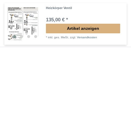
Heizkörper Ventil
135,00 € *
Artikel anzeigen
*
inkl. ges. MwSt.
zzgl.
Versandkosten
Füße in Heizkörperfarbe
30,87 € *
1
Stück
| 30,87 € / Stück
In den Warenkorb
*
inkl. ges. MwSt.
zzgl.
Versandkosten
Regelbare Füße Standheizkörper LIF-TEF
44,70 € *
Artikel anzeigen
*
inkl. ges. MwSt.
zzgl.
Versandkosten