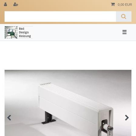
0,00 EUR
☰