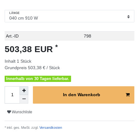
LÄNGE
Technisches
Wert
Art.-ID
798
Merkmal
*
503,38 EUR
Inhalt
1
Stück
Grundpreis
503,38 € / Stück
Innerhalb von 30 Tagen lieferbar.
In den Warenkorb
Wunschliste
* inkl. ges. MwSt. zzgl.
Versandkosten