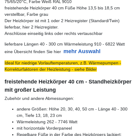
75/65/20°C, Farbe Weiß RAL 9010
freistehende Heizkörper 40 cm Füße Höhe 13,5 bis 18,5 cm
verstellbar, Farbe grau
Der Heizkörper ist mit 1 oder 2 Heizregister (Standard/Twin)
lieferbar, hier 2 Heizregister.
Anschlüsse einseitig links oder rechts vertauschbar
lieferbare Längen 40 - 300 cm Wärmeleistung 910 - 6822 Watt
mehr Auswahl
eine Übersicht finden Sie hier
Ideal für niedrige Vorlauftemperaturen, z.B. Wärmepumpen -
Korrekturfaktoren der Heizleistung - siehe Bilder
freistehende Heizkörper 40 cm - Standheizkörper
mit großer Leistung
Zubehör und andere Abmessungen:
andere Größen: Höhe 20, 30, 40, 50 cm - Länge 40 - 300
cm, Tiefe 13, 18, 23 cm
Wärmeleistung 262 - 7746 Watt
mit horizontale Vorderpaneel
Regelbare Füße in der Farbe des Heizkörpers lackiert: