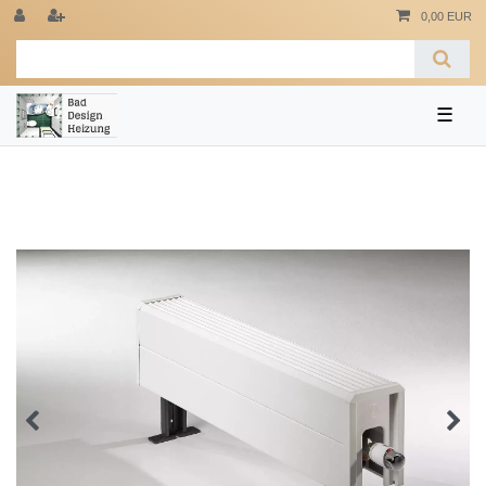
0,00 EUR
☰