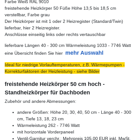
Farbe Weiß RAL 9010
freistehende Heizkörper 50 Füße Höhe 13,5 bis 18,5 cm
verstellbar, Farbe grau
Der Heizkörper ist mit 1 oder 2 Heizregister (Standard/Twin)
lieferbar, hier 2 Heizregister.
Anschlüsse einseitig links oder rechts vertauschbar
lieferbare Längen 40 - 300 cm Wärmeleistung 1033 - 7746 Watt
mehr Auswahl
eine Übersicht finden Sie hier
Ideal für niedrige Vorlauftemperaturen, z.B. Wärmepumpen -
Korrekturfaktoren der Heizleistung - siehe Bilder
freistehende Heizkörper 50 cm hoch -
Standheizkörper für Dachboden
Zubehör und andere Abmessungen:
andere Größen: Höhe 20, 30, 40, 50 cm - Länge 40 - 300
cm, Tiefe 13, 18, 23 cm
Wärmeleistung 262 - 7746 Watt
mit horizontale Vorderpaneel
Ventil-Garnitur verchr.: Mehrpreis 105,00 EUR inkl. MwSt.