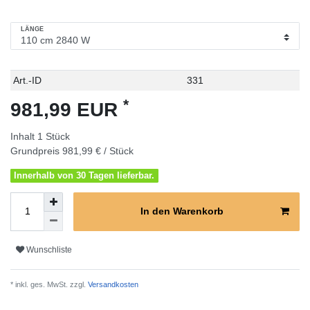
LÄNGE
Technisches
Wert
Art.-ID
331
Merkmal
*
981,99 EUR
Inhalt
1
Stück
Grundpreis
981,99 € / Stück
Innerhalb von 30 Tagen lieferbar.
In den Warenkorb
Wunschliste
* inkl. ges. MwSt. zzgl.
Versandkosten