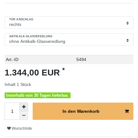
TÜR ANSCHLAG
ANTIKALK-GLASVEREDLUNG
Technisches
Wert
Art.-ID
5494
Merkmal
*
1.344,00 EUR
Inhalt
1
Stück
Innerhalb von 30 Tagen lieferbar.
In den Warenkorb
Wunschliste