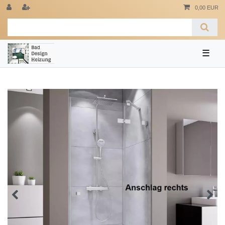
0,00 EUR
☰