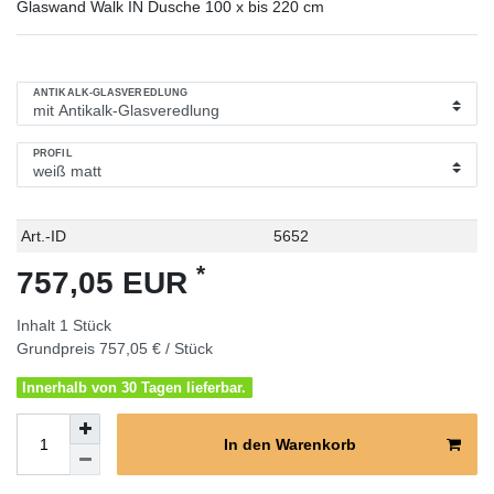
Glaswand Walk IN Dusche 100 x bis 220 cm
ANTIKALK-GLASVEREDLUNG
PROFIL
Technisches
Wert
Art.-ID
5652
Merkmal
*
757,05 EUR
Inhalt
1
Stück
Grundpreis
757,05 € / Stück
Innerhalb von 30 Tagen lieferbar.
In den Warenkorb