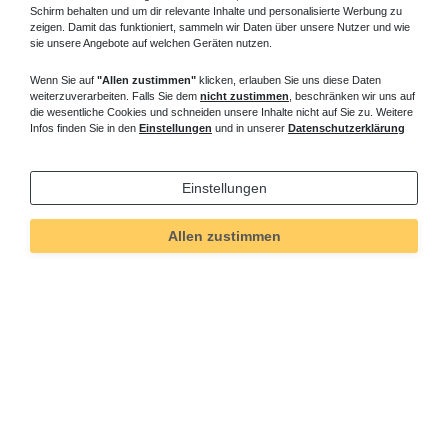
Schirm behalten und um dir relevante Inhalte und personalisierte Werbung zu
zeigen. Damit das funktioniert, sammeln wir Daten über unsere Nutzer und wie
sie unsere Angebote auf welchen Geräten nutzen.
Wenn Sie auf
"Allen zustimmen"
klicken, erlauben Sie uns diese Daten
weiterzuverarbeiten. Falls Sie dem
nicht zustimmen
, beschränken wir uns auf
die wesentliche Cookies und schneiden unsere Inhalte nicht auf Sie zu. Weitere
Infos finden Sie in den
Einstellungen
und in unserer
Datenschutzerklärung
Einstellungen
Allen zustimmen
Technisches
Wert
Art.-ID
5652
Merkmal
Informationen
Versand und Zahlung
Bei Fragen helfen wir zum Ortstarif: