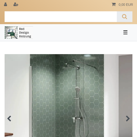
0,00 EUR
☰