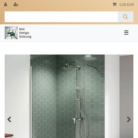
0,00 EUR
☰