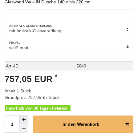
Glaswand Walk IN Dusche 140 x bis 220 cm
ANTIKALK-GLASVEREDLUNG
PROFIL
Technisches
Wert
Art.-ID
5649
Merkmal
*
757,05 EUR
Inhalt
1
Stück
Grundpreis
757,05 € / Stück
Innerhalb von 30 Tagen lieferbar.
In den Warenkorb