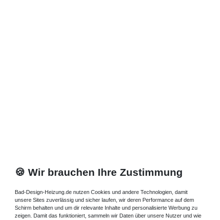
Zuletzt angesehene Artikel
Profil schwarz, chrom, ...
Glaswand Walk IN Dusche 140 x bis 220 cm
757,05 € *
Artikel anzeigen
*
inkl. ges. MwSt.
zzgl.
Versandkosten
🍪 Wir brauchen Ihre Zustimmung
Bad-Design-Heizung.de nutzen Cookies und andere Technologien, damit
unsere Sites zuverlässig und sicher laufen, wir deren Performance auf dem
Schirm behalten und um dir relevante Inhalte und personalisierte Werbung zu
zeigen. Damit das funktioniert, sammeln wir Daten über unsere Nutzer und wie