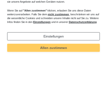
sie unsere Angebote auf welchen Geräten nutzen.
Wenn Sie auf
"Allen zustimmen"
klicken, erlauben Sie uns diese Daten
weiterzuverarbeiten. Falls Sie dem
nicht zustimmen
, beschränken wir uns auf
die wesentliche Cookies und schneiden unsere Inhalte nicht auf Sie zu. Weitere
Infos finden Sie in den
Einstellungen
und in unserer
Datenschutzerklärung
Einstellungen
Allen zustimmen
Technisches
Wert
Art.-ID
5649
Merkmal
Informationen
Versand und Zahlung
Bei Fragen helfen wir zum Ortstarif:
Kontakt