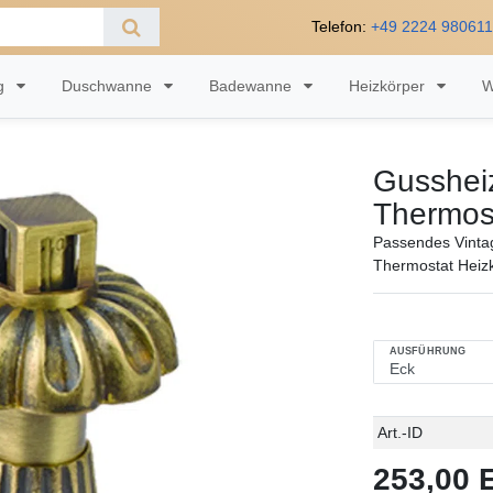
Telefon:
+49 2224 98061
ng
Duschwanne
Badewanne
Heizkörper
W
Gussheiz
Thermos
Passendes Vintag
Thermostat Heizk
AUSFÜHRUNG
Technisches
Wert
Art.-ID
Merkmal
253,00