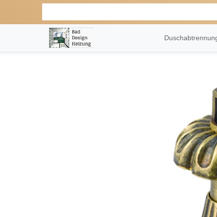
Duschabtrennu