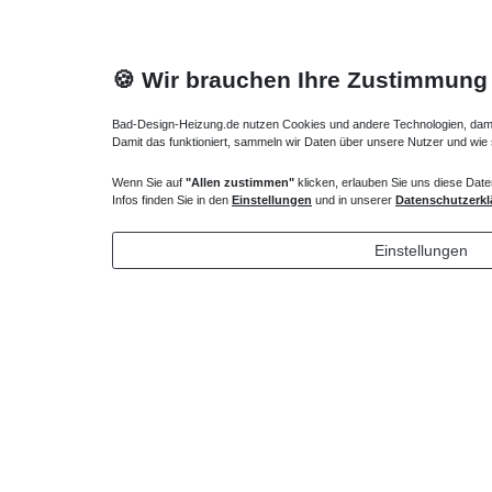
🍪 Wir brauchen Ihre Zustimmung
Bad-Design-Heizung.de nutzen Cookies und andere Technologien, damit 
Damit das funktioniert, sammeln wir Daten über unsere Nutzer und wie
Wenn Sie auf
"Allen zustimmen"
klicken, erlauben Sie uns diese Date
antike Heizkörper 60 x ab 39 cm ab 430 Watt
Retro Hei
Infos finden Sie in den
Einstellungen
und in unserer
Datenschutzerkl
740,00 € *
906,00
Einstellungen
*
inkl. ges. MwSt.
zzgl.
Versandkosten
*
inkl. ges