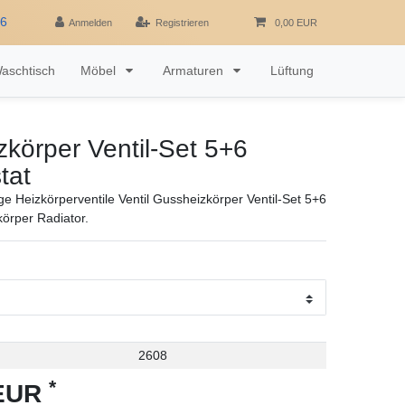
16
Anmelden
Registrieren
0,00 EUR
aschtisch
Möbel
Armaturen
Lüftung
körper Ventil-Set 5+6
tat
e Heizkörperventile Ventil Gussheizkörper Ventil-Set 5+6
örper Radiator.
2608
*
 EUR