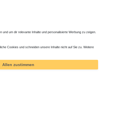
 und um dir relevante Inhalte und personalisierte Werbung zu zeigen.
liche Cookies und schneiden unsere Inhalte nicht auf Sie zu. Weitere
ab 695 W
Jugendstil Heizkörper 60 x ab 37 cm ab 426 W
791,00 € *
Allen zustimmen
*
inkl. ges. MwSt.
zzgl.
Versandkosten