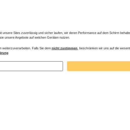
unsere Sites zuverlässig und sicher laufen, wir deren Performance auf dem Schirm behalten
 sie unsere Angebote auf welchen Geräten nutzen.
n weiterzuverarbeiten. Falls Sie dem
nicht zustimmen
, beschränken wir uns auf die wesent
zkörper 97 x ab 42 cm ab 935 W
nostalgische Heizkörper 76 x ab 42 cm 
ärung
 € *
797,00 € *
. MwSt.
zzgl.
Versandkosten
*
inkl. ges. MwSt.
zzgl.
Versandkosten
Zuletzt angesehene Artikel