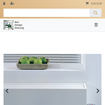
0,00 EUR
☰