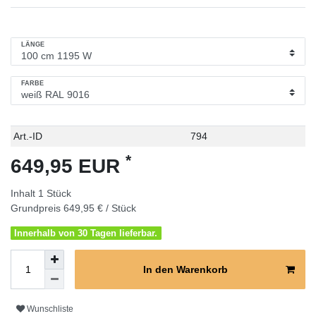
LÄNGE
FARBE
Technisches
Wert
Art.-ID
794
Merkmal
*
649,95 EUR
Inhalt
1
Stück
Grundpreis
649,95 € / Stück
Innerhalb von 30 Tagen lieferbar.
In den Warenkorb
Wunschliste