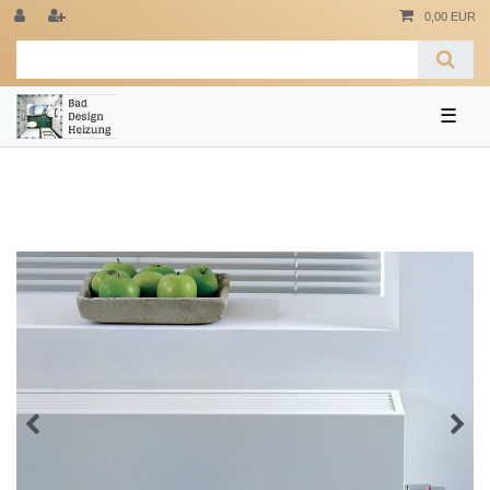
0,00 EUR
☰