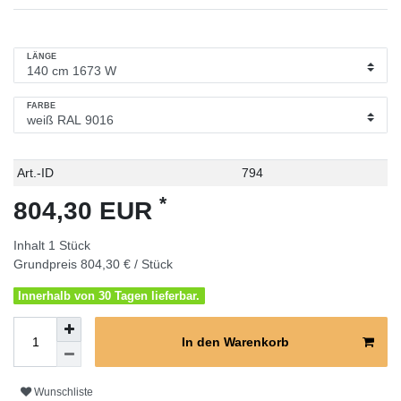
LÄNGE
FARBE
Technisches
Wert
Art.-ID
794
Merkmal
*
804,30 EUR
Inhalt
1
Stück
Grundpreis
804,30 € / Stück
Innerhalb von 30 Tagen lieferbar.
In den Warenkorb
Wunschliste