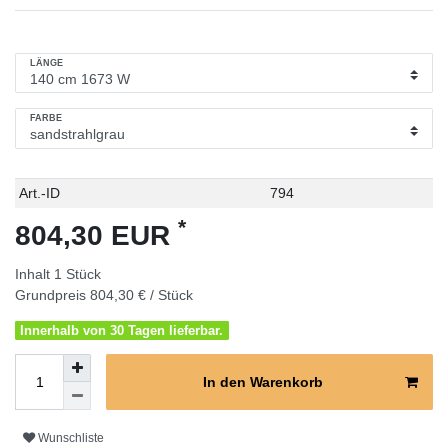
LÄNGE
FARBE
Technisches
Wert
Art.-ID
794
Merkmal
*
804,30 EUR
Inhalt
1
Stück
Grundpreis
804,30 € / Stück
Innerhalb von 30 Tagen lieferbar.
In den Warenkorb
Wunschliste