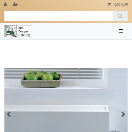
0,00 EUR
☰