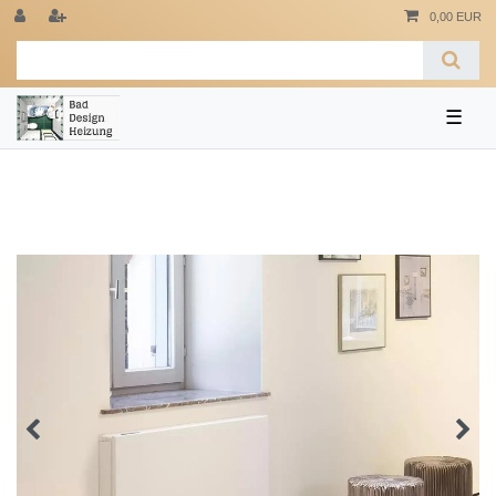
0,00 EUR
☰