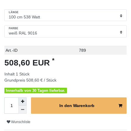
LÄNGE
FARBE
Technisches
Wert
Art.-ID
789
Merkmal
*
508,60 EUR
Inhalt
1
Stück
Grundpreis
508,60 € / Stück
Innerhalb von 30 Tagen lieferbar.
In den Warenkorb
Wunschliste