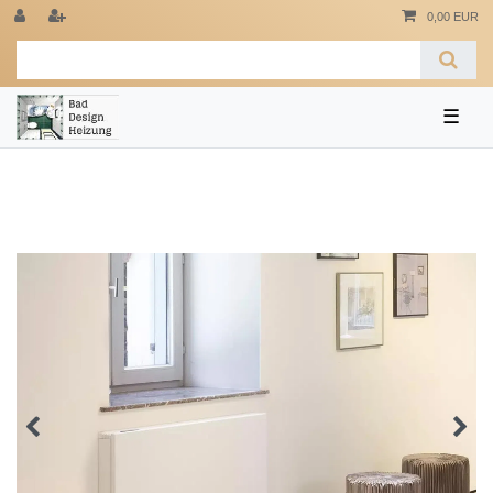
0,00 EUR
☰