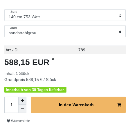
LÄNGE
FARBE
Technisches
Wert
Art.-ID
789
Merkmal
*
588,15 EUR
Inhalt
1
Stück
Grundpreis
588,15 € / Stück
Innerhalb von 30 Tagen lieferbar.
In den Warenkorb
Wunschliste