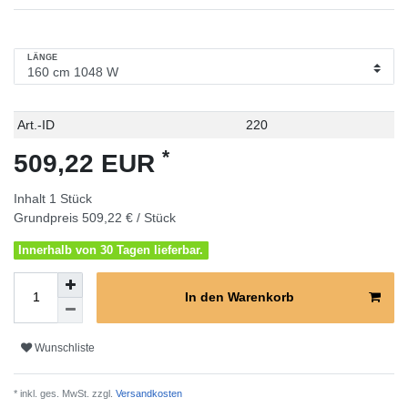
LÄNGE
Technisches
Wert
Art.-ID
220
Merkmal
*
509,22 EUR
Inhalt
1
Stück
Grundpreis
509,22 € / Stück
Innerhalb von 30 Tagen lieferbar.
In den Warenkorb
Wunschliste
* inkl. ges. MwSt. zzgl.
Versandkosten