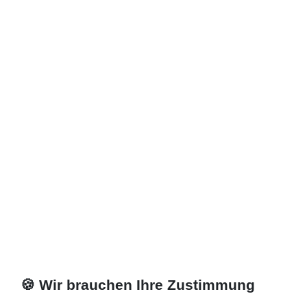
Zuletzt angesehene Artikel
Heizkörper 20 x 13 x ab 40 cm ab 262 Watt
509,22 € *
Artikel anzeigen
*
inkl. ges. MwSt.
zzgl.
Versandkosten
🍪 Wir brauchen Ihre Zustimmung