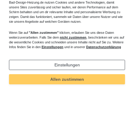
Bad-Design-Heizung.de nutzen Cookies und andere Technologien, damit
unsere Sites zuverlässig und sicher laufen, wir deren Performance auf dem
Schirm behalten und um dir relevante Inhalte und personalisierte Werbung zu
zeigen. Damit das funktioniert, sammeln wir Daten über unsere Nutzer und wie
sie unsere Angebote auf welchen Geräten nutzen.
Wenn Sie auf
"Allen zustimmen"
klicken, erlauben Sie uns diese Daten
weiterzuverarbeiten. Falls Sie dem
nicht zustimmen
, beschränken wir uns auf
die wesentliche Cookies und schneiden unsere Inhalte nicht auf Sie zu. Weitere
Infos finden Sie in den
Einstellungen
und in unserer
Datenschutzerklärung
Einstellungen
Allen zustimmen
Technisches
Wert
Art.-ID
220
Merkmal
Informationen
Versand und Zahlung