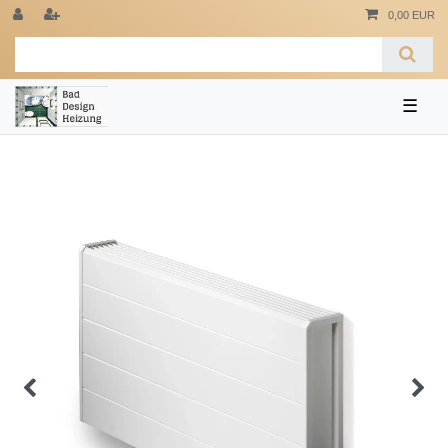
0,00 EUR
☰