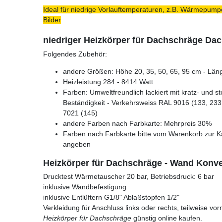
Ideal für niedrige Vorlauftemperaturen, z.B. Wärmepumpe
Bilder
niedriger Heizkörper für Dachschräge Da
Folgendes Zubehör:
andere Größen: Höhe 20, 35, 50, 65, 95 cm - Läng
Heizleistung 284 - 8414 Watt
Farben: Umweltfreundlich lackiert mit kratz- und s
Beständigkeit - Verkehrsweiss RAL 9016 (133, 233,
7021 (145)
andere Farben nach Farbkarte: Mehrpreis 30%
Farben nach Farbkarte bitte vom Warenkorb zur K
angeben
Heizkörper für Dachschräge - Wand Konve
Drucktest Wärmetauscher 20 bar, Betriebsdruck: 6 bar
inklusive Wandbefestigung
inklusive Entlüftern G1/8" Ablaßstopfen 1/2"
Verkleidung für Anschluss links oder rechts, teilweise vor
Heizkörper für Dachschräge
günstig online kaufen.