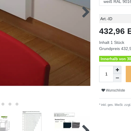
Technisches
Wert
Art.-ID
Merkmal
432,96
Inhalt
1
Stück
Grundpreis
432,9
Innerhalb von 30
Wunschliste
* inkl. ges. MwSt. zzgl.