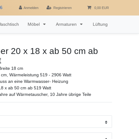
16
Anmelden
Registrieren
0,00 EUR
aschtisch
Möbel
Armaturen
Lüftung
er 20 x 18 x ab 50 cm ab
t
reite 18 cm
 cm, Wärmeleistung 519 - 2906 Watt
luss an eine Warmwasser- Heizung
18 x ab 50 cm ab 519 Watt
ahre auf Wärmetauscher, 10 Jahre übrige Teile