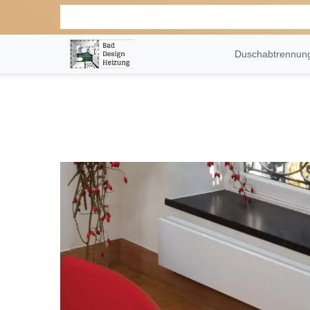
Duschabtrennu