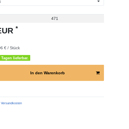
471
*
 EUR
6 € / Stück
 Tagen lieferbar.
In den Warenkorb
Versandkosten