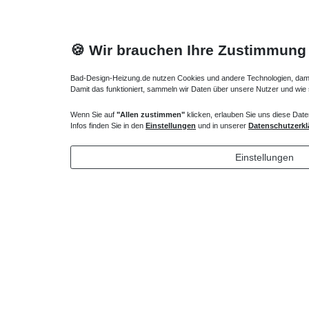
🍪 Wir brauchen Ihre Zustimmung
Bad-Design-Heizung.de nutzen Cookies und andere Technologien, damit 
Damit das funktioniert, sammeln wir Daten über unsere Nutzer und wie
Wenn Sie auf
"Allen zustimmen"
klicken, erlauben Sie uns diese Date
Heizkörper Ventil
Infos finden Sie in den
Einstellungen
und in unserer
Datenschutzerkl
135,00 € *
Einstellungen
*
inkl. ges. MwSt.
zzgl.
Versandkosten