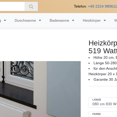
Telefon:
+49 2224 98061
ng
Duschwanne
Badewanne
Heizkörper
W
Heizkörp
519 Wat
Höhe 20 cm, B
Länge 50-280
für den Ansch
Heizkörper 20 x 
Garantie 30 J
LÄNGE
FARBE