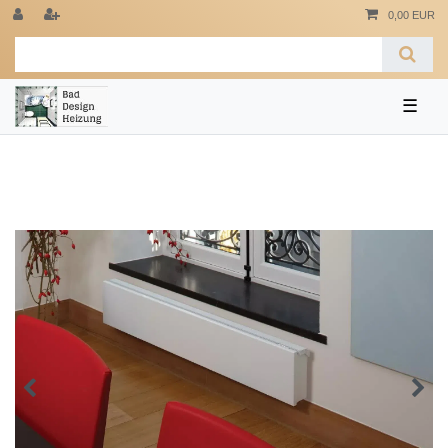
0,00 EUR
☰