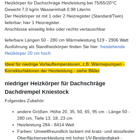
Heizkörper für Dachschräge Heizleistung bei 75/65/20°C
Gewicht 7,0 kg/m Wasserinhalt 0,98 Liter/m
Der Heizkörper ist mit 1 oder 2 Heizregister (Standard/Twin)
lieferbar, hier 1 Heizregister.
Anschlüsse einseitig links oder rechts vertauschbar
lieferbare Längen 50 - 280 cm Wärmeleistung 519 - 2906 Watt
Ausführung als Standheizkörper finden Sie hier:
freistehende
Heizkörper 20 cm hoch
Ideal für niedrige Vorlauftemperaturen, z.B. Wärmepumpen -
Korrekturfaktoren der Heizleistung - siehe Bilder
niedriger Heizkörper für Dachschräge
Dachdrempel Kniestock
Folgendes Zubehör:
andere Größen: Höhe 20, 35, 50, 65, 95 cm - Länge 50 -
280 cm, Tiefe 13, 18, 23 cm
Heizleistung 284 - 8414 Watt
Farben: Umweltfreundlich lackiert mit kratz- und stossfester
Oberflächenverkleidung mit hoher UV-Beständigkeit -