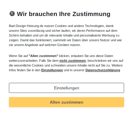
🍪 Wir brauchen Ihre Zustimmung
Bad-Design-Heizung.de nutzen Cookies und andere Technologien, damit
unsere Sites zuverlässig und sicher laufen, wir deren Performance auf dem
Schirm behalten und um dir relevante Inhalte und personalisierte Werbung zu
zeigen. Damit das funktioniert, sammeln wir Daten über unsere Nutzer und wie
sie unsere Angebote auf welchen Geräten nutzen.
Wenn Sie auf
"Allen zustimmen"
klicken, erlauben Sie uns diese Daten
weiterzuverarbeiten. Falls Sie dem
nicht zustimmen
, beschränken wir uns auf
die wesentliche Cookies und schneiden unsere Inhalte nicht auf Sie zu. Weitere
Infos finden Sie in den
Einstellungen
und in unserer
Datenschutzerklärung
Einstellungen
Allen zustimmen
Technisches
Wert
Art.-ID
471
Merkmal