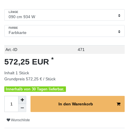
LÄNGE
FARBE
Technisches
Wert
Art.-ID
471
Merkmal
*
572,25 EUR
Inhalt
1
Stück
Grundpreis
572,25 € / Stück
Innerhalb von 30 Tagen lieferbar.
In den Warenkorb
Wunschliste