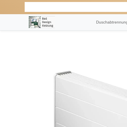
Duschabtrennu