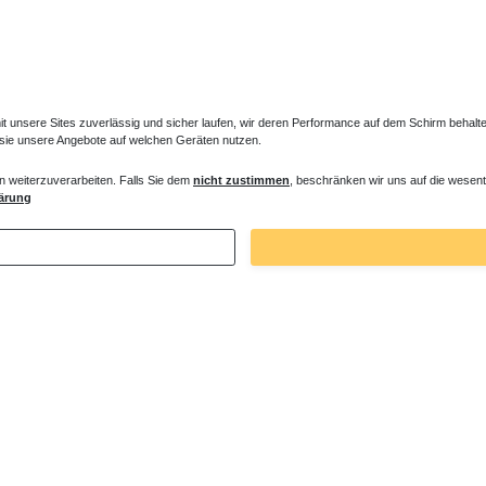
unsere Sites zuverlässig und sicher laufen, wir deren Performance auf dem Schirm behalten
 sie unsere Angebote auf welchen Geräten nutzen.
n weiterzuverarbeiten. Falls Sie dem
nicht zustimmen
, beschränken wir uns auf die wesent
es Ventil für Heizkörper Konvektor
Verlängerter Entlüfter für Heizkörper
ärung
€ *
43,00 € *
. MwSt.
zzgl.
Versandkosten
*
inkl. ges. MwSt.
zzgl.
Versandkosten
Zuletzt angesehene Artikel