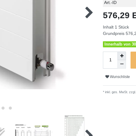
Technisches
Wert
Art.-ID
Merkmal
576,29
Inhalt
1
Stück
Grundpreis
576,2
Innerhalb von 30
Wunschliste
* inkl. ges. MwSt. zzgl.