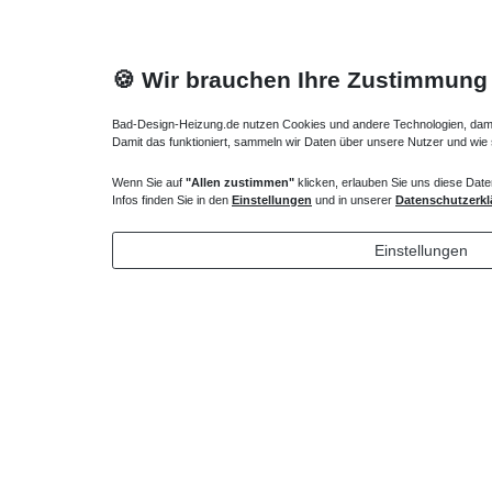
🍪 Wir brauchen Ihre Zustimmung
Bad-Design-Heizung.de nutzen Cookies und andere Technologien, damit 
Damit das funktioniert, sammeln wir Daten über unsere Nutzer und wie
Wenn Sie auf
"Allen zustimmen"
klicken, erlauben Sie uns diese Date
Heizkörper Ventil
Verlängert
Infos finden Sie in den
Einstellungen
und in unserer
Datenschutzerkl
135,00 € *
72,32 
Einstellungen
*
inkl. ges. MwSt.
zzgl.
Versandkosten
*
inkl. ges