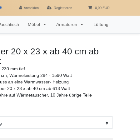
16
Anmelden
Registrieren
0,00 EUR
aschtisch
Möbel
Armaturen
Lüftung
er 20 x 23 x ab 40 cm ab
t
 230 mm tief
 cm, Wärmeleistung 284 - 1590 Watt
luss an eine Warmwasser- Heizung
er 20 x 23 x ab 40 cm ab 613 Watt
ahre auf Wärmetauscher, 10 Jahre übrige Teile