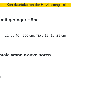
n - Korrekturfaktoren der Heizleistung - siehe
 mit geringer Höhe
m - Länge 40 - 300 cm, Tiefe 13, 18, 23 cm
ontale Wand Konvektoren
t