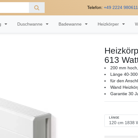
Telefon:
+49 2224 98061
ng
Duschwanne
Badewanne
Heizkörper
W
Heizkörp
613 Wat
200 mm hoch,
Länge 40-300
für den Ansch
Wand Heizkörp
Garantie 30 J
LÄNGE