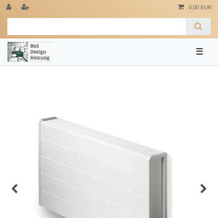
0,00 EUR
☰