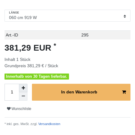
LÄNGE
Technisches
Wert
Art.-ID
295
Merkmal
*
381,29 EUR
Inhalt
1
Stück
Grundpreis
381,29 € / Stück
Innerhalb von 30 Tagen lieferbar.
In den Warenkorb
Wunschliste
* inkl. ges. MwSt. zzgl.
Versandkosten