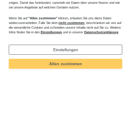
zeigen. Damit das funktioniert, sammeln wir Daten über unsere Nutzer und wie
sie unsere Angebote auf welchen Geräten nutzen.
Wenn Sie auf
"Allen zustimmen"
klicken, erlauben Sie uns diese Daten
weiterzuverarbeiten. Falls Sie dem
nicht zustimmen
, beschränken wir uns auf
die wesentliche Cookies und schneiden unsere Inhalte nicht auf Sie zu. Weitere
Infos finden Sie in den
Einstellungen
und in unserer
Datenschutzerklärung
Einstellungen
Allen zustimmen
Technisches
Wert
Art.-ID
295
Merkmal
Informationen
Versand und Zahlung
Bei Fragen helfen wir zum Ortstarif: