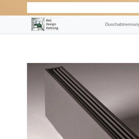
Duschabtrennu