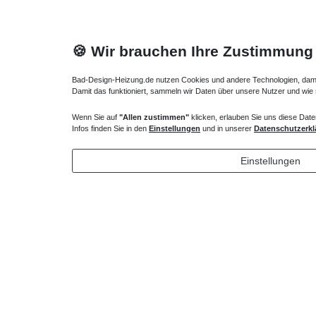
🍪 Wir brauchen Ihre Zustimmung
Bad-Design-Heizung.de nutzen Cookies und andere Technologien, damit 
Damit das funktioniert, sammeln wir Daten über unsere Nutzer und wie
Wenn Sie auf
"Allen zustimmen"
klicken, erlauben Sie uns diese Date
Heizkörper Ventil
Infos finden Sie in den
Einstellungen
und in unserer
Datenschutzerkl
135,00 € *
Einstellungen
*
inkl. ges. MwSt.
zzgl.
Versandkosten