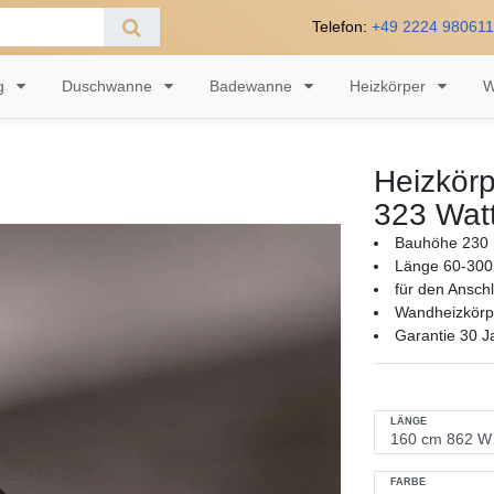
Telefon:
+49 2224 98061
ng
Duschwanne
Badewanne
Heizkörper
W
Heizkörp
323 Wat
Bauhöhe 230 
Länge 60-300
für den Ansch
Wandheizkörpe
Garantie 30 J
LÄNGE
FARBE