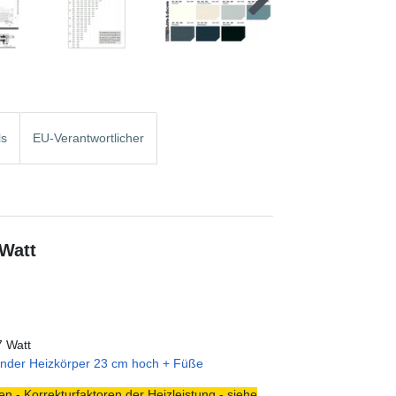
ls
EU-Verantwortlicher
 Watt
7 Watt
ender Heizkörper 23 cm hoch + Füße
n - Korrekturfaktoren der Heizleistung - siehe