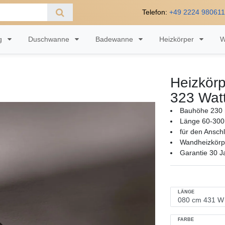
Telefon:
+49 2224 98061
ng
Duschwanne
Badewanne
Heizkörper
W
Heizkörp
323 Wat
Bauhöhe 230 
Länge 60-300
für den Ansch
Wandheizkörpe
Garantie 30 J
LÄNGE
FARBE