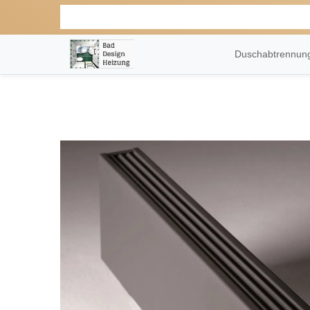
Duschabtrennu