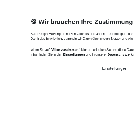
🍪 Wir brauchen Ihre Zustimmung
Bad-Design-Heizung.de nutzen Cookies und andere Technologien, damit 
Damit das funktioniert, sammeln wir Daten über unsere Nutzer und wie
Wenn Sie auf
"Allen zustimmen"
klicken, erlauben Sie uns diese Date
Heizkörper Ventil
Infos finden Sie in den
Einstellungen
und in unserer
Datenschutzerkl
135,00 € *
Einstellungen
*
inkl. ges. MwSt.
zzgl.
Versandkosten