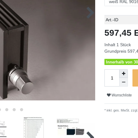
Technisches
Wert
Art.-ID
Merkmal
597,45
Inhalt
1
Stück
Grundpreis
597,4
Innerhalb von 30
Wunschliste
* inkl. ges. MwSt. zzgl.