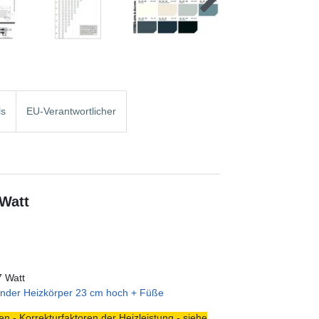
ls
EU-Verantwortlicher
 Watt
7 Watt
ender Heizkörper 23 cm hoch + Füße
n - Korrekturfaktoren der Heizleistung - siehe