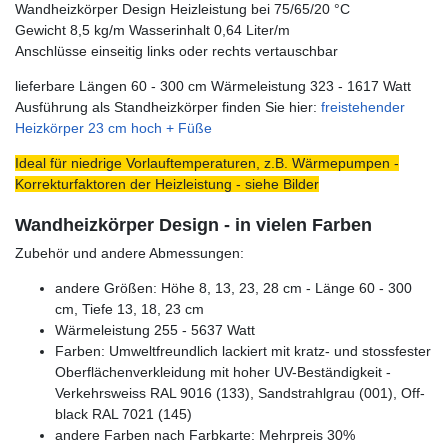
Wandheizkörper Design Heizleistung bei 75/65/20 °C
Gewicht 8,5 kg/m Wasserinhalt 0,64 Liter/m
Anschlüsse einseitig links oder rechts vertauschbar
lieferbare Längen 60 - 300 cm Wärmeleistung 323 - 1617 Watt
Ausführung als Standheizkörper finden Sie hier:
freistehender
Heizkörper 23 cm hoch + Füße
Ideal für niedrige Vorlauftemperaturen, z.B. Wärmepumpen -
Korrekturfaktoren der Heizleistung - siehe Bilder
Wandheizkörper Design - in vielen Farben
Zubehör und andere Abmessungen:
andere Größen: Höhe 8, 13, 23, 28 cm - Länge 60 - 300
cm, Tiefe 13, 18, 23 cm
Wärmeleistung 255 - 5637 Watt
Farben: Umweltfreundlich lackiert mit kratz- und stossfester
Oberflächenverkleidung mit hoher UV-Beständigkeit -
Verkehrsweiss RAL 9016 (133), Sandstrahlgrau (001), Off-
black RAL 7021 (145)
andere Farben nach Farbkarte: Mehrpreis 30%