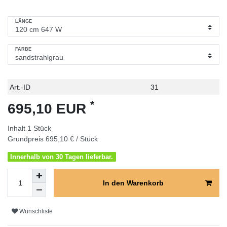
LÄNGE
FARBE
Technisches
Wert
Art.-ID
31
Merkmal
*
695,10 EUR
Inhalt
1
Stück
Grundpreis
695,10 € / Stück
Innerhalb von 30 Tagen lieferbar.
In den Warenkorb
Wunschliste