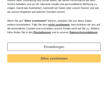
unsere Sites zuverlässig und sicher laufen, wir deren Performance auf dem
Schirm behalten und um dir relevante Inhalte und personalisierte Werbung zu
zeigen. Damit das funktioniert, sammeln wir Daten über unsere Nutzer und wie
sie unsere Angebote auf welchen Geräten nutzen.
Wenn Sie auf
"Allen zustimmen"
klicken, erlauben Sie uns diese Daten
weiterzuverarbeiten. Falls Sie dem
nicht zustimmen
, beschränken wir uns auf
die wesentliche Cookies und schneiden unsere Inhalte nicht auf Sie zu. Weitere
Infos finden Sie in den
Einstellungen
und in unserer
Datenschutzerklärung
Einstellungen
Allen zustimmen
Technisches
Wert
Art.-ID
31
Merkmal
Informationen
Versand und Zahlung
Bei Fragen helfen wir zum Ortstarif: