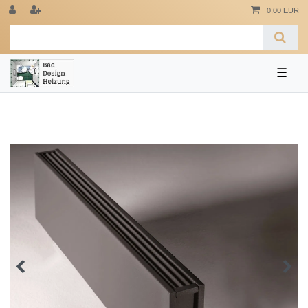
0,00 EUR
☰