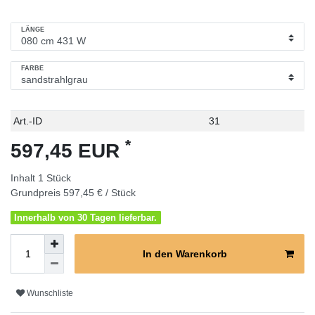
LÄNGE
FARBE
Technisches
Wert
Art.-ID
31
Merkmal
*
597,45 EUR
Inhalt
1
Stück
Grundpreis
597,45 € / Stück
Innerhalb von 30 Tagen lieferbar.
In den Warenkorb
Wunschliste