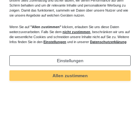
unsere Sites zuverlässig und sicher laufen, wir deren Performance auf dem
Schirm behalten und um dir relevante Inhalte und personalisierte Werbung zu
zeigen. Damit das funktioniert, sammeln wir Daten über unsere Nutzer und wie
sie unsere Angebote auf welchen Geräten nutzen.
Wenn Sie auf
"Allen zustimmen"
klicken, erlauben Sie uns diese Daten
weiterzuverarbeiten. Falls Sie dem
nicht zustimmen
, beschränken wir uns auf
die wesentliche Cookies und schneiden unsere Inhalte nicht auf Sie zu. Weitere
Infos finden Sie in den
Einstellungen
und in unserer
Datenschutzerklärung
Einstellungen
Allen zustimmen
Technisches
Wert
Art.-ID
31
Merkmal
Informationen
Versand und Zahlung
Bei Fragen helfen wir zum Ortstarif: