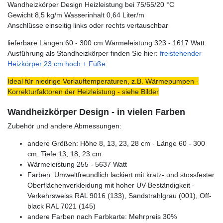
Wandheizkörper Design Heizleistung bei 75/65/20 °C
Gewicht 8,5 kg/m Wasserinhalt 0,64 Liter/m
Anschlüsse einseitig links oder rechts vertauschbar
lieferbare Längen 60 - 300 cm Wärmeleistung 323 - 1617 Watt
Ausführung als Standheizkörper finden Sie hier:
freistehender
Heizkörper 23 cm hoch + Füße
Ideal für niedrige Vorlauftemperaturen, z.B. Wärmepumpen -
Korrekturfaktoren der Heizleistung - siehe Bilder
Wandheizkörper Design - in vielen Farben
Zubehör und andere Abmessungen:
andere Größen: Höhe 8, 13, 23, 28 cm - Länge 60 - 300
cm, Tiefe 13, 18, 23 cm
Wärmeleistung 255 - 5637 Watt
Farben: Umweltfreundlich lackiert mit kratz- und stossfester
Oberflächenverkleidung mit hoher UV-Beständigkeit -
Verkehrsweiss RAL 9016 (133), Sandstrahlgrau (001), Off-
black RAL 7021 (145)
andere Farben nach Farbkarte: Mehrpreis 30%