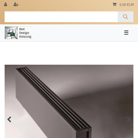
0,00 EUR
☰