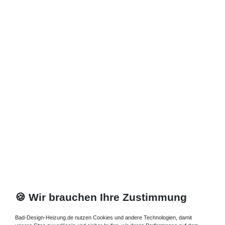
Zuletzt angesehene Artikel
Heizkörper 23 x 08 x ab 60 cm ab 323 Watt
597,45 € *
Artikel anzeigen
*
inkl. ges. MwSt.
zzgl.
Versandkosten
🍪 Wir brauchen Ihre Zustimmung
Bad-Design-Heizung.de nutzen Cookies und andere Technologien, damit