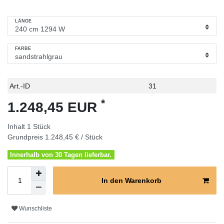
LÄNGE
FARBE
Technisches
Wert
Art.-ID
31
Merkmal
*
1.248,45 EUR
Inhalt
1
Stück
Grundpreis
1.248,45 € / Stück
Innerhalb von 30 Tagen lieferbar.
In den Warenkorb
Wunschliste