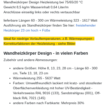
Wandheizkörper Design Heizleistung bei 75/65/20 °C
Gewicht 8,5 kg/m Wasserinhalt 0,64 Liter/m
Anschlüsse einseitig links oder rechts vertauschbar
lieferbare Längen 60 - 300 cm Wärmeleistung 323 - 1617 Watt
Ausführung als Standheizkörper finden Sie hier:
freistehender
Heizkörper 23 cm hoch + Füße
Ideal für niedrige Vorlauftemperaturen, z.B. Wärmepumpen -
Korrekturfaktoren der Heizleistung - siehe Bilder
Wandheizkörper Design - in vielen Farben
Zubehör und andere Abmessungen:
andere Größen: Höhe 8, 13, 23, 28 cm - Länge 60 - 300
cm, Tiefe 13, 18, 23 cm
Wärmeleistung 255 - 5637 Watt
Farben: Umweltfreundlich lackiert mit kratz- und stossfester
Oberflächenverkleidung mit hoher UV-Beständigkeit -
Verkehrsweiss RAL 9016 (133), Sandstrahlgrau (001), Off-
black RAL 7021 (145)
andere Farben nach Farbkarte: Mehrpreis 30%