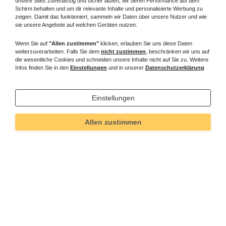
unsere Sites zuverlässig und sicher laufen, wir deren Performance auf dem
Schirm behalten und um dir relevante Inhalte und personalisierte Werbung zu
zeigen. Damit das funktioniert, sammeln wir Daten über unsere Nutzer und wie
sie unsere Angebote auf welchen Geräten nutzen.
Wenn Sie auf
"Allen zustimmen"
klicken, erlauben Sie uns diese Daten
weiterzuverarbeiten. Falls Sie dem
nicht zustimmen
, beschränken wir uns auf
die wesentliche Cookies und schneiden unsere Inhalte nicht auf Sie zu. Weitere
Infos finden Sie in den
Einstellungen
und in unserer
Datenschutzerklärung
Einstellungen
Allen zustimmen
Technisches
Wert
Art.-ID
31
Merkmal
Informationen
Versand und Zahlung
Bei Fragen helfen wir zum Ortstarif: