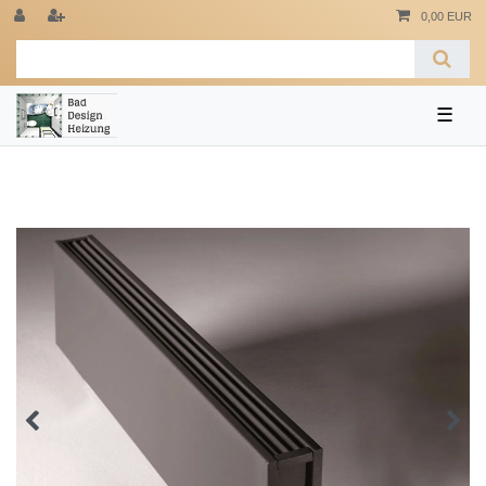
0,00 EUR
☰