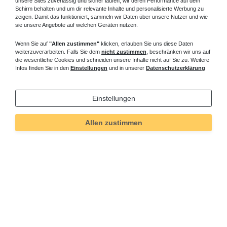
unsere Sites zuverlässig und sicher laufen, wir deren Performance auf dem
Schirm behalten und um dir relevante Inhalte und personalisierte Werbung zu
zeigen. Damit das funktioniert, sammeln wir Daten über unsere Nutzer und wie
sie unsere Angebote auf welchen Geräten nutzen.
Wenn Sie auf
"Allen zustimmen"
klicken, erlauben Sie uns diese Daten
weiterzuverarbeiten. Falls Sie dem
nicht zustimmen
, beschränken wir uns auf
die wesentliche Cookies und schneiden unsere Inhalte nicht auf Sie zu. Weitere
Infos finden Sie in den
Einstellungen
und in unserer
Datenschutzerklärung
Einstellungen
Allen zustimmen
Technisches
Wert
Art.-ID
31
Merkmal
Informationen
Versand und Zahlung
Bei Fragen helfen wir zum Ortstarif: