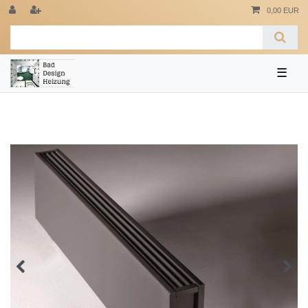
0,00 EUR
☰