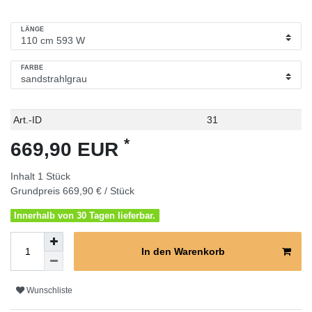
LÄNGE
FARBE
Technisches
Wert
Art.-ID
31
Merkmal
*
669,90 EUR
Inhalt
1
Stück
Grundpreis
669,90 € / Stück
Innerhalb von 30 Tagen lieferbar.
In den Warenkorb
Wunschliste