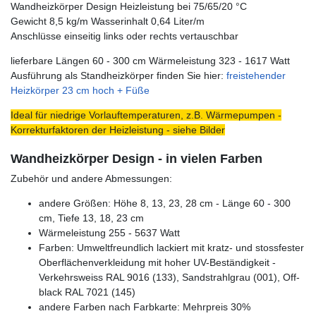
Wandheizkörper Design Heizleistung bei 75/65/20 °C
Gewicht 8,5 kg/m Wasserinhalt 0,64 Liter/m
Anschlüsse einseitig links oder rechts vertauschbar
lieferbare Längen 60 - 300 cm Wärmeleistung 323 - 1617 Watt
Ausführung als Standheizkörper finden Sie hier:
freistehender
Heizkörper 23 cm hoch + Füße
Ideal für niedrige Vorlauftemperaturen, z.B. Wärmepumpen -
Korrekturfaktoren der Heizleistung - siehe Bilder
Wandheizkörper Design - in vielen Farben
Zubehör und andere Abmessungen:
andere Größen: Höhe 8, 13, 23, 28 cm - Länge 60 - 300
cm, Tiefe 13, 18, 23 cm
Wärmeleistung 255 - 5637 Watt
Farben: Umweltfreundlich lackiert mit kratz- und stossfester
Oberflächenverkleidung mit hoher UV-Beständigkeit -
Verkehrsweiss RAL 9016 (133), Sandstrahlgrau (001), Off-
black RAL 7021 (145)
andere Farben nach Farbkarte: Mehrpreis 30%