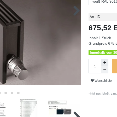
Technisches
Wert
Art.-ID
Merkmal
675,52
Inhalt
1
Stück
Grundpreis
675,5
Innerhalb von 30
Wunschliste
* inkl. ges. MwSt. zzgl.