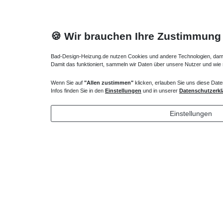
🍪 Wir brauchen Ihre Zustimmung
Bad-Design-Heizung.de nutzen Cookies und andere Technologien, damit 
Damit das funktioniert, sammeln wir Daten über unsere Nutzer und wie
Wenn Sie auf
"Allen zustimmen"
klicken, erlauben Sie uns diese Date
Heizkörper Ventil
Infos finden Sie in den
Einstellungen
und in unserer
Datenschutzerkl
135,00 € *
Einstellungen
*
inkl. ges. MwSt.
zzgl.
Versandkosten