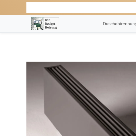
Duschabtrennu