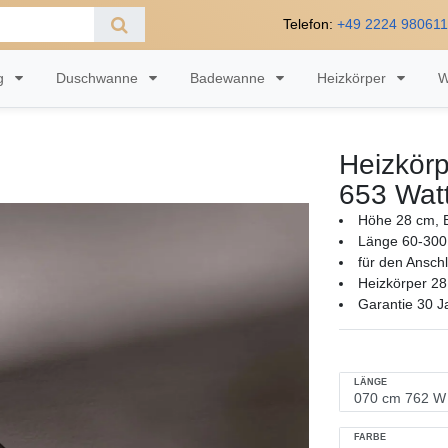
Telefon:
+49 2224 98061
ng
Duschwanne
Badewanne
Heizkörper
W
Heizkörp
653 Wat
Höhe 28 cm, B
Länge 60-300
für den Ansch
Heizkörper 28
Garantie 30 J
LÄNGE
FARBE