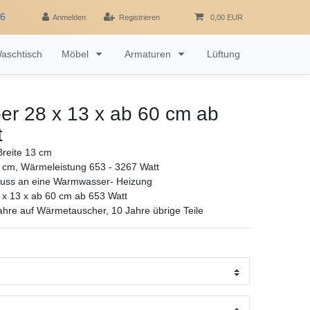
16
Anmelden
Registrieren
0,00 EUR
aschtisch
Möbel
Armaturen
Lüftung
er 28 x 13 x ab 60 cm ab
t
reite 13 cm
 cm, Wärmeleistung 653 - 3267 Watt
luss an eine Warmwasser- Heizung
 x 13 x ab 60 cm ab 653 Watt
ahre auf Wärmetauscher, 10 Jahre übrige Teile