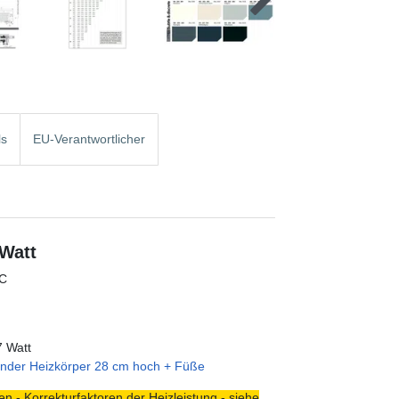
ls
EU-Verantwortlicher
 Watt
°C
7 Watt
ender Heizkörper 28 cm hoch + Füße
n - Korrekturfaktoren der Heizleistung - siehe