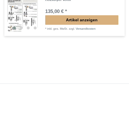
135,00 € *
Artikel anzeigen
*
inkl. ges. MwSt.
zzgl.
Versandkosten