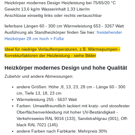
Heizkörper modernes Design Heizleistung bei 75/65/20 °C
Gewicht 13,6 kg/m Wasserinhalt 1,33 Liter/m
Anschlüsse einseitig links oder rechts vertauschbar
lieferbare Längen 60 - 300 cm Wärmeleistung 653 - 3267 Watt
Ausführung als Standheizkörper finden Sie hier:
freistehender
Heizkörper 28 cm hoch + Füße
Ideal für niedrige Vorlauftemperaturen, z.B. Wärmepumpen -
Korrekturfaktoren der Heizleistung - siehe Bilder
Heizkörper modernes Design und hohe Qualität
Zubehör und andere Abmessungen:
andere Größen: Höhe ;8, 13, 23, 28 cm - Länge 60 - 300
cm, Tiefe 13, 18, 23 cm
Wärmeleistung 255 - 5637 Watt
Farben: Umweltfreundlich lackiert mit kratz- und stossfester
Oberflächenverkleidung mit hoher UV-Beständigkeit -
Verkehrsweiss RAL 9016 (133), Sandstrahlgrau (001), Off-
black RAL 7021 (145)
andere Farben nach Farbkarte: Mehrpreis 30%