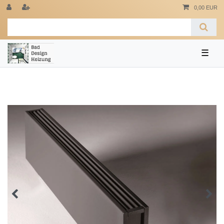
0,00 EUR
☰