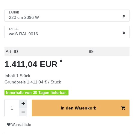
LÄNGE
FARBE
Technisches
Wert
Art.-ID
89
Merkmal
*
1.411,04 EUR
Inhalt
1
Stück
Grundpreis
1.411,04 € / Stück
Innerhalb von 30 Tagen lieferbar.
In den Warenkorb
Wunschliste