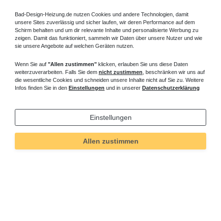
Bad-Design-Heizung.de nutzen Cookies und andere Technologien, damit
unsere Sites zuverlässig und sicher laufen, wir deren Performance auf dem
Schirm behalten und um dir relevante Inhalte und personalisierte Werbung zu
zeigen. Damit das funktioniert, sammeln wir Daten über unsere Nutzer und wie
sie unsere Angebote auf welchen Geräten nutzen.
Wenn Sie auf
"Allen zustimmen"
klicken, erlauben Sie uns diese Daten
weiterzuverarbeiten. Falls Sie dem
nicht zustimmen
, beschränken wir uns auf
die wesentliche Cookies und schneiden unsere Inhalte nicht auf Sie zu. Weitere
Infos finden Sie in den
Einstellungen
und in unserer
Datenschutzerklärung
Einstellungen
Allen zustimmen
Technisches
Wert
Art.-ID
89
Merkmal
Informationen