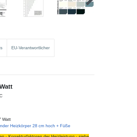
ls
EU-Verantwortlicher
 Watt
°C
7 Watt
ender Heizkörper 28 cm hoch + Füße
n - Korrekturfaktoren der Heizleistung - siehe