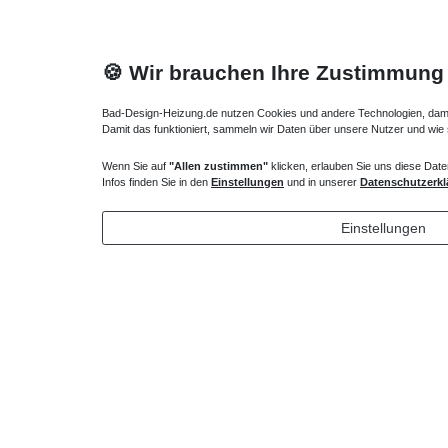
🍪 Wir brauchen Ihre Zustimmung
Bad-Design-Heizung.de nutzen Cookies und andere Technologien, damit 
Damit das funktioniert, sammeln wir Daten über unsere Nutzer und wie
Wenn Sie auf
"Allen zustimmen"
klicken, erlauben Sie uns diese Date
Heizkörper Ventil
Infos finden Sie in den
Einstellungen
und in unserer
Datenschutzerkl
135,00 € *
Einstellungen
*
inkl. ges. MwSt.
zzgl.
Versandkosten