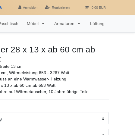
16
Anmelden
Registrieren
0,00 EUR
aschtisch
Möbel
Armaturen
Lüftung
er 28 x 13 x ab 60 cm ab
t
reite 13 cm
 cm, Wärmeleistung 653 - 3267 Watt
luss an eine Warmwasser- Heizung
 x 13 x ab 60 cm ab 653 Watt
ahre auf Wärmetauscher, 10 Jahre übrige Teile