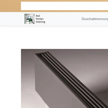
Duschabtrennu