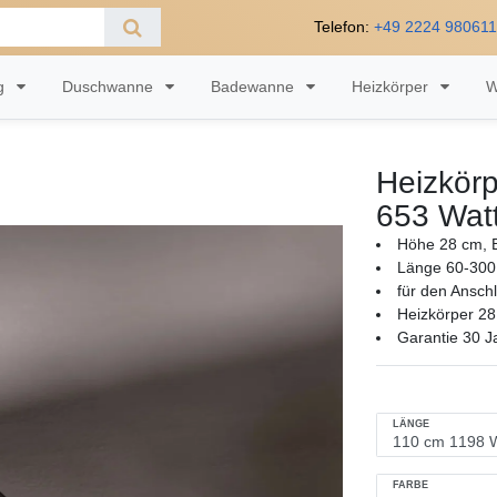
Telefon:
+49 2224 98061
ng
Duschwanne
Badewanne
Heizkörper
W
Heizkörp
653 Wat
Höhe 28 cm, B
Länge 60-300
für den Ansch
Heizkörper 28
Garantie 30 J
LÄNGE
FARBE