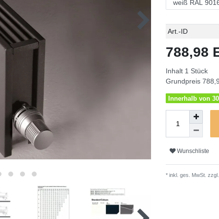
Technisches
Wert
Art.-ID
Merkmal
788,98
Inhalt
1
Stück
Grundpreis
788,9
Innerhalb von 30
Wunschliste
* inkl. ges. MwSt. zzgl.