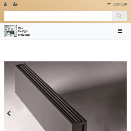
0,00 EUR
☰