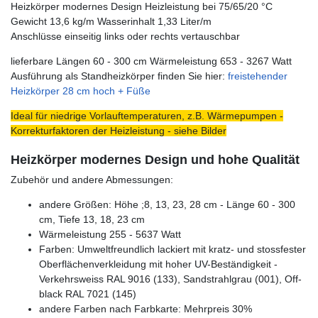
Heizkörper modernes Design Heizleistung bei 75/65/20 °C
Gewicht 13,6 kg/m Wasserinhalt 1,33 Liter/m
Anschlüsse einseitig links oder rechts vertauschbar
lieferbare Längen 60 - 300 cm Wärmeleistung 653 - 3267 Watt
Ausführung als Standheizkörper finden Sie hier:
freistehender
Heizkörper 28 cm hoch + Füße
Ideal für niedrige Vorlauftemperaturen, z.B. Wärmepumpen -
Korrekturfaktoren der Heizleistung - siehe Bilder
Heizkörper modernes Design und hohe Qualität
Zubehör und andere Abmessungen:
andere Größen: Höhe ;8, 13, 23, 28 cm - Länge 60 - 300
cm, Tiefe 13, 18, 23 cm
Wärmeleistung 255 - 5637 Watt
Farben: Umweltfreundlich lackiert mit kratz- und stossfester
Oberflächenverkleidung mit hoher UV-Beständigkeit -
Verkehrsweiss RAL 9016 (133), Sandstrahlgrau (001), Off-
black RAL 7021 (145)
andere Farben nach Farbkarte: Mehrpreis 30%