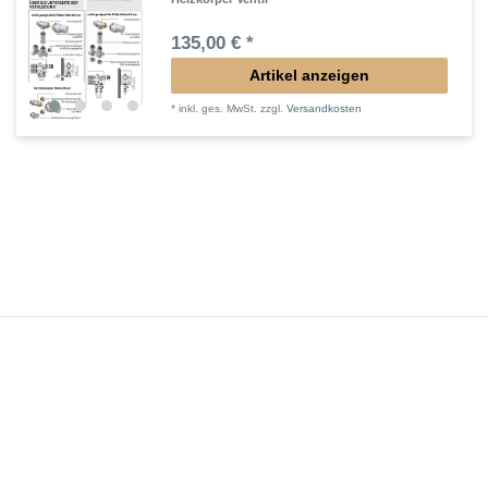
135,00 € *
Artikel anzeigen
*
inkl. ges. MwSt.
zzgl.
Versandkosten