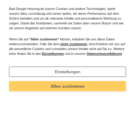
Bad-Design-Heizung.de nutzen Cookies und andere Technologien, damit
unsere Sites zuverlässig und sicher laufen, wir deren Performance auf dem
Schirm behalten und um dir relevante Inhalte und personalisierte Werbung zu
zeigen. Damit das funktioniert, sammeln wir Daten über unsere Nutzer und wie
sie unsere Angebote auf welchen Geräten nutzen.
Wenn Sie auf
"Allen zustimmen"
klicken, erlauben Sie uns diese Daten
weiterzuverarbeiten. Falls Sie dem
nicht zustimmen
, beschränken wir uns auf
die wesentliche Cookies und schneiden unsere Inhalte nicht auf Sie zu. Weitere
Infos finden Sie in den
Einstellungen
und in unserer
Datenschutzerklärung
Einstellungen
Allen zustimmen
Technisches
Wert
Art.-ID
89
Merkmal
Informationen