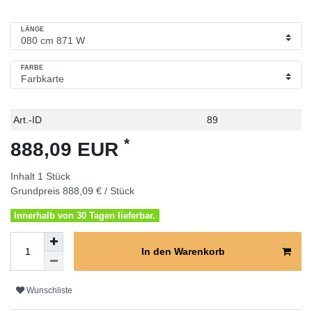
LÄNGE
FARBE
Technisches
Wert
Art.-ID
89
Merkmal
*
888,09 EUR
Inhalt
1
Stück
Grundpreis
888,09 € / Stück
Innerhalb von 30 Tagen lieferbar.
In den Warenkorb
Wunschliste