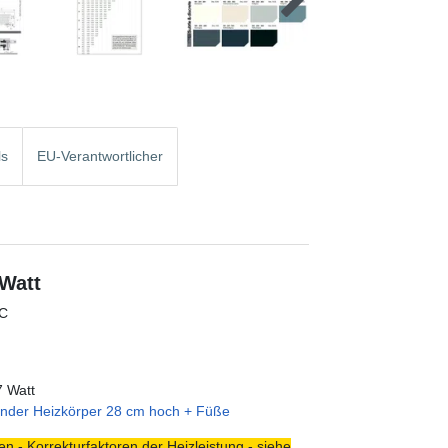
ls
EU-Verantwortlicher
 Watt
°C
7 Watt
ender Heizkörper 28 cm hoch + Füße
n - Korrekturfaktoren der Heizleistung - siehe