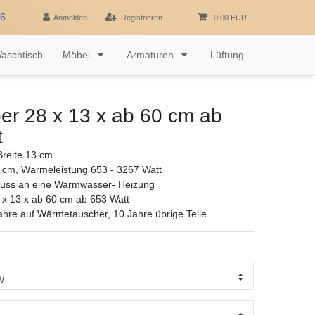
16
Anmelden
Registrieren
0,00 EUR
aschtisch
Möbel
Armaturen
Lüftung
er 28 x 13 x ab 60 cm ab
t
reite 13 cm
 cm, Wärmeleistung 653 - 3267 Watt
luss an eine Warmwasser- Heizung
 x 13 x ab 60 cm ab 653 Watt
ahre auf Wärmetauscher, 10 Jahre übrige Teile