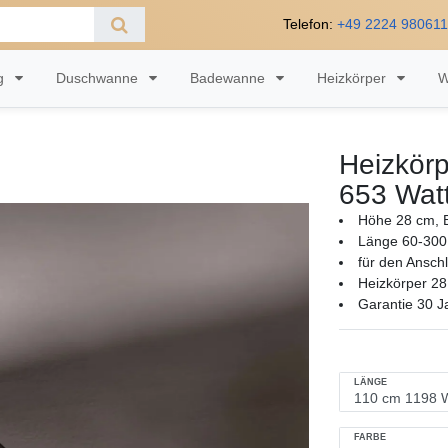
Telefon:
+49 2224 98061
ng
Duschwanne
Badewanne
Heizkörper
W
Heizkörp
653 Wat
Höhe 28 cm, B
Länge 60-300
für den Ansch
Heizkörper 28
Garantie 30 J
LÄNGE
FARBE