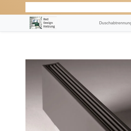
Duschabtrennu