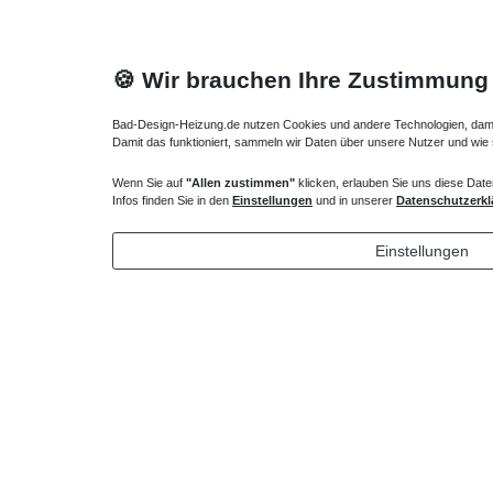
🍪 Wir brauchen Ihre Zustimmung
Bad-Design-Heizung.de nutzen Cookies und andere Technologien, damit 
Damit das funktioniert, sammeln wir Daten über unsere Nutzer und wie
Wenn Sie auf
"Allen zustimmen"
klicken, erlauben Sie uns diese Date
Heizkörper Ventil
Infos finden Sie in den
Einstellungen
und in unserer
Datenschutzerkl
135,00 € *
Einstellungen
*
inkl. ges. MwSt.
zzgl.
Versandkosten