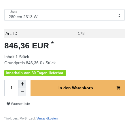
LÄNGE
Technisches
Wert
Art.-ID
178
Merkmal
*
846,36 EUR
Inhalt
1
Stück
Grundpreis
846,36 € / Stück
Innerhalb von 30 Tagen lieferbar.
In den Warenkorb
Wunschliste
* inkl. ges. MwSt. zzgl.
Versandkosten