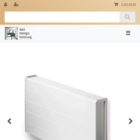
0,00 EUR
☰