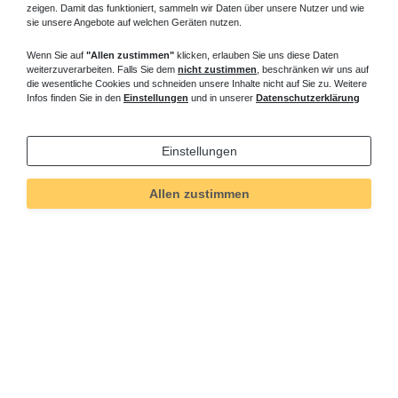
zeigen. Damit das funktioniert, sammeln wir Daten über unsere Nutzer und wie
sie unsere Angebote auf welchen Geräten nutzen.
Wenn Sie auf
"Allen zustimmen"
klicken, erlauben Sie uns diese Daten
weiterzuverarbeiten. Falls Sie dem
nicht zustimmen
, beschränken wir uns auf
die wesentliche Cookies und schneiden unsere Inhalte nicht auf Sie zu. Weitere
Infos finden Sie in den
Einstellungen
und in unserer
Datenschutzerklärung
Einstellungen
Allen zustimmen
Technisches
Wert
Art.-ID
178
Merkmal
Informationen
Versand und Zahlung
Bei Fragen helfen wir zum Ortstarif: