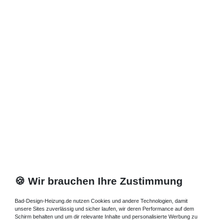
Zuletzt angesehene Artikel
Heizkörper 30 x 13 x ab 40 cm ab 330 Watt
846,36 € *
Artikel anzeigen
*
inkl. ges. MwSt.
zzgl.
Versandkosten
🍪 Wir brauchen Ihre Zustimmung
Bad-Design-Heizung.de nutzen Cookies und andere Technologien, damit
unsere Sites zuverlässig und sicher laufen, wir deren Performance auf dem
Schirm behalten und um dir relevante Inhalte und personalisierte Werbung zu