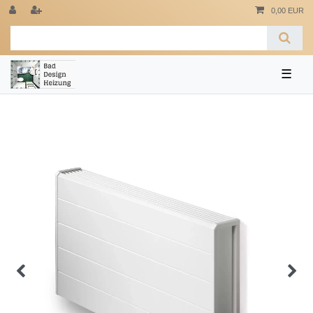
0,00 EUR
☰