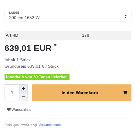
LÄNGE
Technisches
Wert
Art.-ID
178
Merkmal
*
639,01 EUR
Inhalt
1
Stück
Grundpreis
639,01 € / Stück
Innerhalb von 30 Tagen lieferbar.
In den Warenkorb
Wunschliste
* inkl. ges. MwSt. zzgl.
Versandkosten