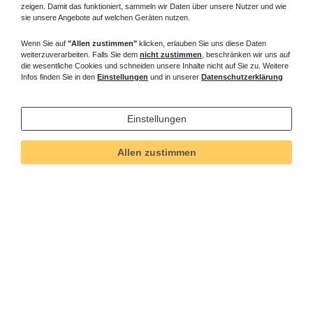
zeigen. Damit das funktioniert, sammeln wir Daten über unsere Nutzer und wie
sie unsere Angebote auf welchen Geräten nutzen.
Wenn Sie auf
"Allen zustimmen"
klicken, erlauben Sie uns diese Daten
weiterzuverarbeiten. Falls Sie dem
nicht zustimmen
, beschränken wir uns auf
die wesentliche Cookies und schneiden unsere Inhalte nicht auf Sie zu. Weitere
Infos finden Sie in den
Einstellungen
und in unserer
Datenschutzerklärung
Einstellungen
Allen zustimmen
Technisches
Wert
Art.-ID
178
Merkmal
Informationen
Versand und Zahlung
Bei Fragen helfen wir zum Ortstarif: