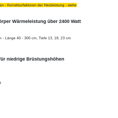
n - Korrekturfaktoren der Heizleistung - siehe
rper Wärmeleistung über 2400 Watt
m - Länge 40 - 300 cm, Tiefe 13, 18, 23 cm
für niedrige Brüstungshöhen
t