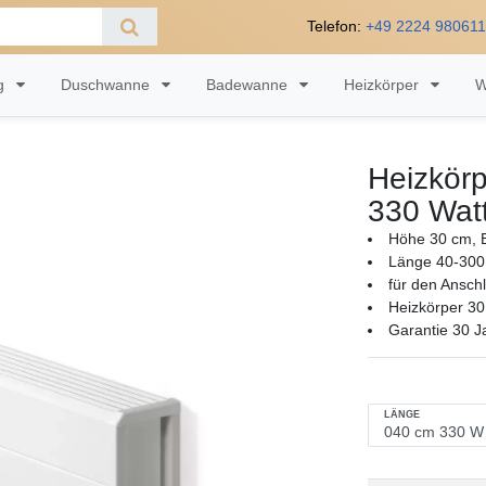
Telefon:
+49 2224 98061
ng
Duschwanne
Badewanne
Heizkörper
W
Heizkörp
330 Wat
Höhe 30 cm, B
Länge 40-300
für den Ansch
Heizkörper 30
Garantie 30 J
LÄNGE