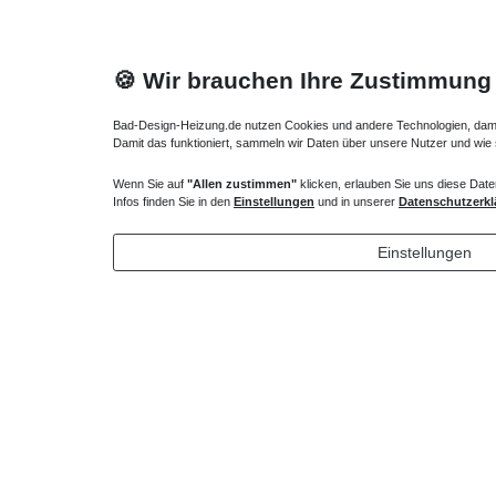
🍪 Wir brauchen Ihre Zustimmung
Bad-Design-Heizung.de nutzen Cookies und andere Technologien, damit 
Damit das funktioniert, sammeln wir Daten über unsere Nutzer und wie
Wenn Sie auf
"Allen zustimmen"
klicken, erlauben Sie uns diese Date
Heizkörper Ventil
Verlängert
Infos finden Sie in den
Einstellungen
und in unserer
Datenschutzerkl
135,00 € *
72,32 
Einstellungen
*
inkl. ges. MwSt.
zzgl.
Versandkosten
*
inkl. ges