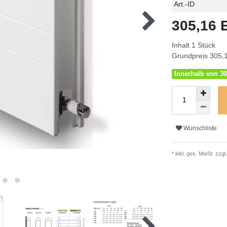
Technisches
Wert
Art.-ID
Merkmal
305,16
Inhalt
1
Stück
Grundpreis
305,1
Innerhalb von 30
Wunschliste
* inkl. ges. MwSt. zzgl.