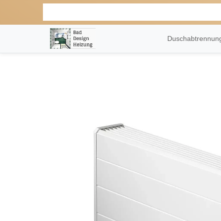
Duschabtrennu