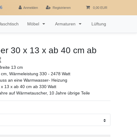
16
Anmelden
Registrieren
0,00 EUR
aschtisch
Möbel
Armaturen
Lüftung
er 30 x 13 x ab 40 cm ab
t
reite 13 cm
 cm, Wärmeleistung 330 - 2478 Watt
luss an eine Warmwasser- Heizung
 x 13 x ab 40 cm ab 330 Watt
ahre auf Wärmetauscher, 10 Jahre übrige Teile