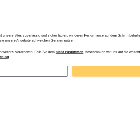
unsere Sites zuverlässig und sicher laufen, wir deren Performance auf dem Schirm behalten
 sie unsere Angebote auf welchen Geräten nutzen.
n weiterzuverarbeiten. Falls Sie dem
nicht zustimmen
, beschränken wir uns auf die wesent
es Ventil für Heizkörper Konvektor
Verlängerter Entlüfter für Heizkörper
ärung
€ *
43,00 € *
. MwSt.
zzgl.
Versandkosten
*
inkl. ges. MwSt.
zzgl.
Versandkosten
Zuletzt angesehene Artikel