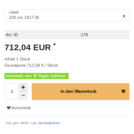
LÄNGE
Technisches
Wert
Art.-ID
178
Merkmal
*
712,04 EUR
Inhalt
1
Stück
Grundpreis
712,04 € / Stück
Innerhalb von 30 Tagen lieferbar.
In den Warenkorb
Wunschliste
* inkl. ges. MwSt. zzgl.
Versandkosten