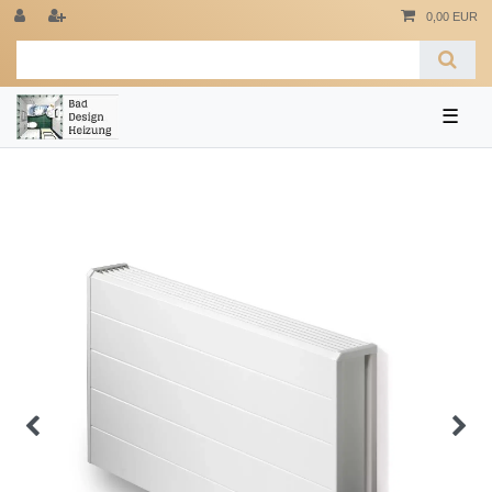
0,00 EUR
☰