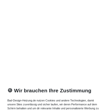
Zuletzt angesehene Artikel
Heizkörper 30 x 13 x ab 40 cm ab 330 Watt
712,04 € *
Artikel anzeigen
*
inkl. ges. MwSt.
zzgl.
Versandkosten
🍪 Wir brauchen Ihre Zustimmung
Bad-Design-Heizung.de nutzen Cookies und andere Technologien, damit
unsere Sites zuverlässig und sicher laufen, wir deren Performance auf dem
Schirm behalten und um dir relevante Inhalte und personalisierte Werbung zu