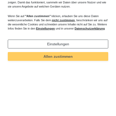
zeigen. Damit das funktioniert, sammeln wir Daten über unsere Nutzer und wie
sie unsere Angebote auf welchen Geräten nutzen.
Wenn Sie auf
"Allen zustimmen"
klicken, erlauben Sie uns diese Daten
weiterzuverarbeiten. Falls Sie dem
nicht zustimmen
, beschränken wir uns auf
die wesentliche Cookies und schneiden unsere Inhalte nicht auf Sie zu. Weitere
Infos finden Sie in den
Einstellungen
und in unserer
Datenschutzerklärung
Einstellungen
Allen zustimmen
Technisches
Wert
Art.-ID
178
Merkmal
Informationen
Versand und Zahlung
Bei Fragen helfen wir zum Ortstarif: