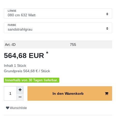
LÄNGE
FARBE
Technisches
Wert
Art.-ID
755
Merkmal
*
564,68 EUR
Inhalt
1
Stück
Grundpreis
564,68 € / Stück
Innerhalb von 30 Tagen lieferbar.
In den Warenkorb
Wunschliste