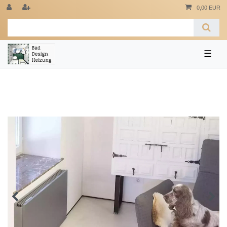
0,00 EUR
☰