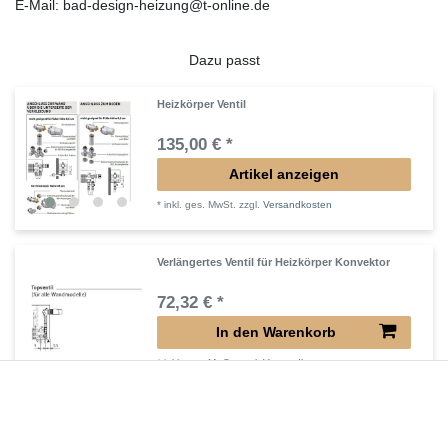
E-Mail: bad-design-heizung@t-online.de
Dazu passt
Heizkörper Ventil
135,00 € *
Artikel anzeigen
*
inkl. ges. MwSt.
zzgl.
Versandkosten
Verlängertes Ventil für Heizkörper Konvektor
72,32 € *
In den Warenkorb
*
inkl. ges. MwSt.
zzgl.
Versandkosten
Verlängerter Entlüfter für Heizkörper