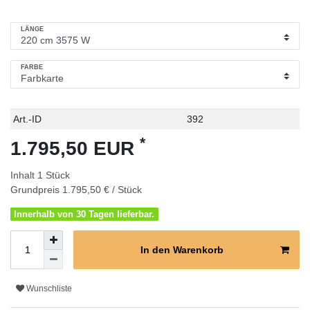
LÄNGE
FARBE
Technisches
Wert
Art.-ID
392
Merkmal
*
1.795,50 EUR
Inhalt
1
Stück
Grundpreis
1.795,50 € / Stück
Innerhalb von 30 Tagen lieferbar.
In den Warenkorb
Wunschliste