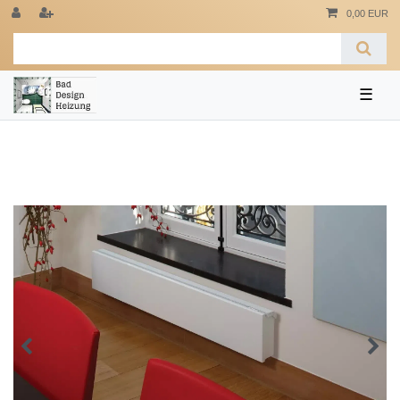
0,00 EUR
☰