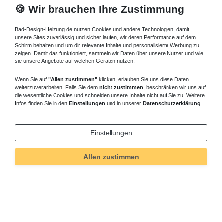
🍪 Wir brauchen Ihre Zustimmung
Bad-Design-Heizung.de nutzen Cookies und andere Technologien, damit
unsere Sites zuverlässig und sicher laufen, wir deren Performance auf dem
Schirm behalten und um dir relevante Inhalte und personalisierte Werbung zu
zeigen. Damit das funktioniert, sammeln wir Daten über unsere Nutzer und wie
sie unsere Angebote auf welchen Geräten nutzen.
Wenn Sie auf
"Allen zustimmen"
klicken, erlauben Sie uns diese Daten
weiterzuverarbeiten. Falls Sie dem
nicht zustimmen
, beschränken wir uns auf
die wesentliche Cookies und schneiden unsere Inhalte nicht auf Sie zu. Weitere
Infos finden Sie in den
Einstellungen
und in unserer
Datenschutzerklärung
Einstellungen
Allen zustimmen
Technisches
Wert
Art.-ID
392
Merkmal