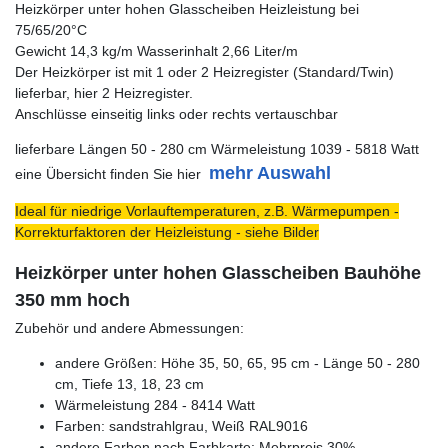
Heizkörper unter hohen Glasscheiben Heizleistung bei
75/65/20°C
Gewicht 14,3 kg/m Wasserinhalt 2,66 Liter/m
Der Heizkörper ist mit 1 oder 2 Heizregister (Standard/Twin)
lieferbar, hier 2 Heizregister.
Anschlüsse einseitig links oder rechts vertauschbar
lieferbare Längen 50 - 280 cm Wärmeleistung 1039 - 5818 Watt
mehr Auswahl
eine Übersicht finden Sie hier
Ideal für niedrige Vorlauftemperaturen, z.B. Wärmepumpen -
Korrekturfaktoren der Heizleistung - siehe Bilder
Heizkörper unter hohen Glasscheiben Bauhöhe
350 mm hoch
Zubehör und andere Abmessungen:
andere Größen: Höhe 35, 50, 65, 95 cm - Länge 50 - 280
cm, Tiefe 13, 18, 23 cm
Wärmeleistung 284 - 8414 Watt
Farben: sandstrahlgrau, Weiß RAL9016
andere Farben nach Farbkarte: Mehrpreis 30%