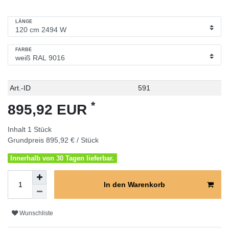
LÄNGE
FARBE
Technisches
Wert
Art.-ID
591
Merkmal
*
895,92 EUR
Inhalt
1
Stück
Grundpreis
895,92 € / Stück
Innerhalb von 30 Tagen lieferbar.
In den Warenkorb
Wunschliste