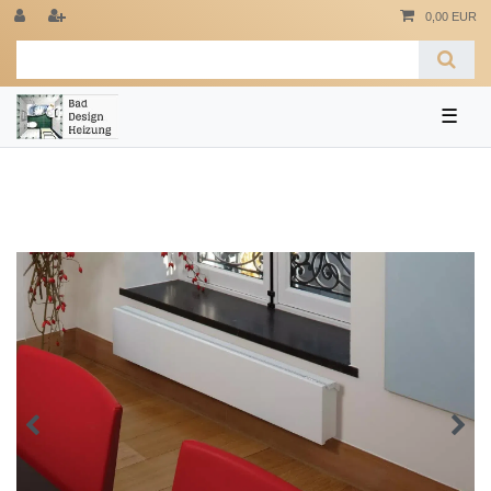
0,00 EUR
☰