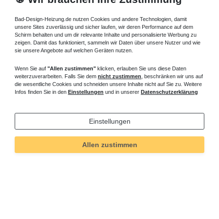
Bad-Design-Heizung.de nutzen Cookies und andere Technologien, damit
unsere Sites zuverlässig und sicher laufen, wir deren Performance auf dem
Schirm behalten und um dir relevante Inhalte und personalisierte Werbung zu
zeigen. Damit das funktioniert, sammeln wir Daten über unsere Nutzer und wie
sie unsere Angebote auf welchen Geräten nutzen.
Wenn Sie auf
"Allen zustimmen"
klicken, erlauben Sie uns diese Daten
weiterzuverarbeiten. Falls Sie dem
nicht zustimmen
, beschränken wir uns auf
die wesentliche Cookies und schneiden unsere Inhalte nicht auf Sie zu. Weitere
Infos finden Sie in den
Einstellungen
und in unserer
Datenschutzerklärung
Einstellungen
Allen zustimmen
Technisches
Wert
Art.-ID
591
Merkmal
Informationen