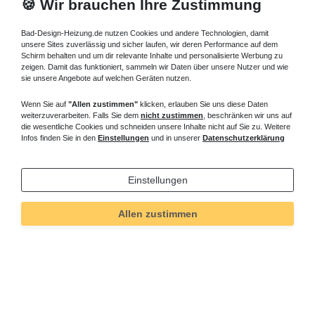
🍪 Wir brauchen Ihre Zustimmung
Bad-Design-Heizung.de nutzen Cookies und andere Technologien, damit
unsere Sites zuverlässig und sicher laufen, wir deren Performance auf dem
Schirm behalten und um dir relevante Inhalte und personalisierte Werbung zu
zeigen. Damit das funktioniert, sammeln wir Daten über unsere Nutzer und wie
sie unsere Angebote auf welchen Geräten nutzen.
Wenn Sie auf
"Allen zustimmen"
klicken, erlauben Sie uns diese Daten
weiterzuverarbeiten. Falls Sie dem
nicht zustimmen
, beschränken wir uns auf
die wesentliche Cookies und schneiden unsere Inhalte nicht auf Sie zu. Weitere
Infos finden Sie in den
Einstellungen
und in unserer
Datenschutzerklärung
Einstellungen
Allen zustimmen
Technisches
Wert
Art.-ID
713
Merkmal