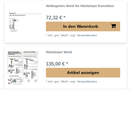
Verlängertes Ventil für Heizkörper Konvektor
72,32 € *
In den Warenkorb
*
inkl. ges. MwSt.
zzgl.
Versandkosten
Heizkörper Ventil
135,00 € *
Artikel anzeigen
*
inkl. ges. MwSt.
zzgl.
Versandkosten
Verlängerter Entlüfter für Heizkörper
43,00 € *
In den Warenkorb
*
inkl. ges. MwSt.
zzgl.
Versandkosten