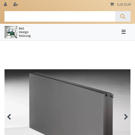
0,00 EUR
☰