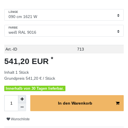
LÄNGE
FARBE
Technisches
Wert
Art.-ID
713
Merkmal
*
541,20 EUR
Inhalt
1
Stück
Grundpreis
541,20 € / Stück
Innerhalb von 30 Tagen lieferbar.
In den Warenkorb
Wunschliste