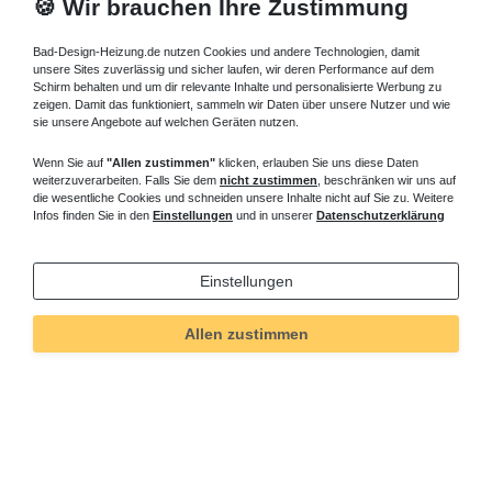
🍪 Wir brauchen Ihre Zustimmung
Bad-Design-Heizung.de nutzen Cookies und andere Technologien, damit
unsere Sites zuverlässig und sicher laufen, wir deren Performance auf dem
Schirm behalten und um dir relevante Inhalte und personalisierte Werbung zu
zeigen. Damit das funktioniert, sammeln wir Daten über unsere Nutzer und wie
sie unsere Angebote auf welchen Geräten nutzen.
Wenn Sie auf
"Allen zustimmen"
klicken, erlauben Sie uns diese Daten
weiterzuverarbeiten. Falls Sie dem
nicht zustimmen
, beschränken wir uns auf
die wesentliche Cookies und schneiden unsere Inhalte nicht auf Sie zu. Weitere
Infos finden Sie in den
Einstellungen
und in unserer
Datenschutzerklärung
Einstellungen
Allen zustimmen
Technisches
Wert
Art.-ID
713
Merkmal