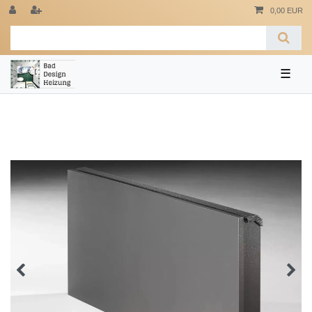
0,00 EUR
☰