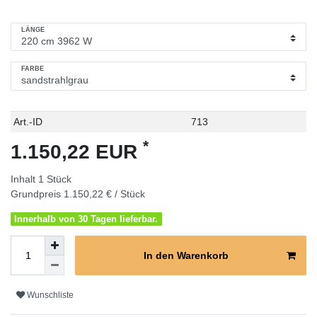
LÄNGE
FARBE
Technisches
Wert
Art.-ID
713
Merkmal
*
1.150,22 EUR
Inhalt
1
Stück
Grundpreis
1.150,22 € / Stück
Innerhalb von 30 Tagen lieferbar.
In den Warenkorb
Wunschliste