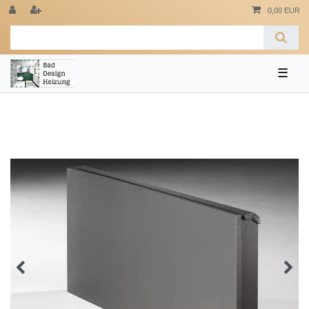
0,00 EUR
☰