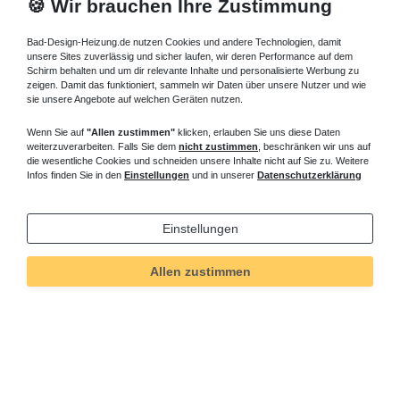
🍪 Wir brauchen Ihre Zustimmung
Bad-Design-Heizung.de nutzen Cookies und andere Technologien, damit
unsere Sites zuverlässig und sicher laufen, wir deren Performance auf dem
Schirm behalten und um dir relevante Inhalte und personalisierte Werbung zu
zeigen. Damit das funktioniert, sammeln wir Daten über unsere Nutzer und wie
sie unsere Angebote auf welchen Geräten nutzen.
Wenn Sie auf
"Allen zustimmen"
klicken, erlauben Sie uns diese Daten
weiterzuverarbeiten. Falls Sie dem
nicht zustimmen
, beschränken wir uns auf
die wesentliche Cookies und schneiden unsere Inhalte nicht auf Sie zu. Weitere
Infos finden Sie in den
Einstellungen
und in unserer
Datenschutzerklärung
Einstellungen
Allen zustimmen
Technisches
Wert
Art.-ID
713
Merkmal