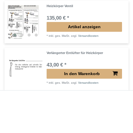
Heizkörper Ventil
135,00 € *
Artikel anzeigen
*
inkl. ges. MwSt.
zzgl.
Versandkosten
Verlängerter Entlüfter für Heizkörper
43,00 € *
In den Warenkorb
*
inkl. ges. MwSt.
zzgl.
Versandkosten
Verlängertes Ventil für Heizkörper Konvektor
72,32 € *
In den Warenkorb
*
inkl. ges. MwSt.
zzgl.
Versandkosten