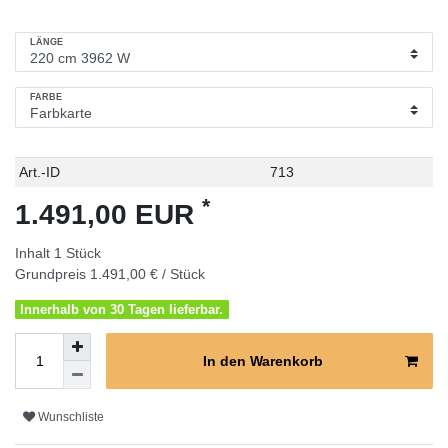
LÄNGE
FARBE
Technisches
Wert
Art.-ID
713
Merkmal
*
1.491,00 EUR
Inhalt
1
Stück
Grundpreis
1.491,00 € / Stück
Innerhalb von 30 Tagen lieferbar.
In den Warenkorb
Wunschliste