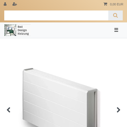
0,00 EUR
☰