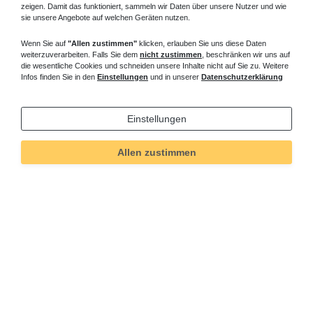
zeigen. Damit das funktioniert, sammeln wir Daten über unsere Nutzer und wie
sie unsere Angebote auf welchen Geräten nutzen.
Wenn Sie auf
"Allen zustimmen"
klicken, erlauben Sie uns diese Daten
weiterzuverarbeiten. Falls Sie dem
nicht zustimmen
, beschränken wir uns auf
die wesentliche Cookies und schneiden unsere Inhalte nicht auf Sie zu. Weitere
Infos finden Sie in den
Einstellungen
und in unserer
Datenschutzerklärung
Einstellungen
Allen zustimmen
Technisches
Wert
Art.-ID
95
Merkmal
Informationen
Versand und Zahlung
Bei Fragen helfen wir zum Ortstarif: