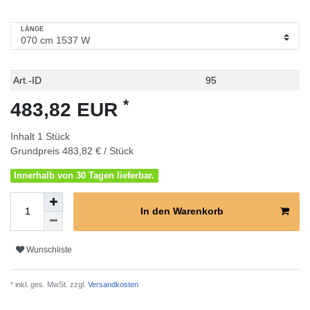
LÄNGE
Technisches
Wert
Art.-ID
95
Merkmal
*
483,82 EUR
Inhalt
1
Stück
Grundpreis
483,82 € / Stück
Innerhalb von 30 Tagen lieferbar.
In den Warenkorb
Wunschliste
* inkl. ges. MwSt. zzgl.
Versandkosten