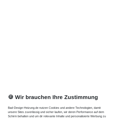
Zuletzt angesehene Artikel
Heizkörper 40 x 23 x ab 40 cm ab 878 Watt
483,82 € *
Artikel anzeigen
*
inkl. ges. MwSt.
zzgl.
Versandkosten
🍪 Wir brauchen Ihre Zustimmung
Bad-Design-Heizung.de nutzen Cookies und andere Technologien, damit
unsere Sites zuverlässig und sicher laufen, wir deren Performance auf dem
Schirm behalten und um dir relevante Inhalte und personalisierte Werbung zu