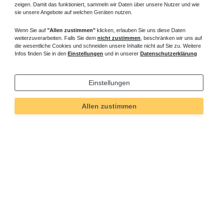
zeigen. Damit das funktioniert, sammeln wir Daten über unsere Nutzer und wie
sie unsere Angebote auf welchen Geräten nutzen.
Wenn Sie auf
"Allen zustimmen"
klicken, erlauben Sie uns diese Daten
weiterzuverarbeiten. Falls Sie dem
nicht zustimmen
, beschränken wir uns auf
die wesentliche Cookies und schneiden unsere Inhalte nicht auf Sie zu. Weitere
Infos finden Sie in den
Einstellungen
und in unserer
Datenschutzerklärung
Einstellungen
Allen zustimmen
Technisches
Wert
Art.-ID
95
Merkmal
Informationen
Versand und Zahlung
Bei Fragen helfen wir zum Ortstarif: