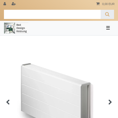
0,00 EUR
☰