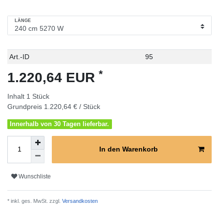
LÄNGE
Technisches
Wert
Art.-ID
95
Merkmal
*
1.220,64 EUR
Inhalt
1
Stück
Grundpreis
1.220,64 € / Stück
Innerhalb von 30 Tagen lieferbar.
In den Warenkorb
Wunschliste
* inkl. ges. MwSt. zzgl.
Versandkosten