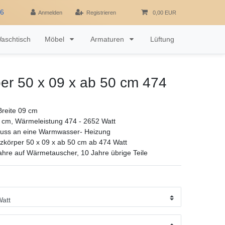
16
Anmelden
Registrieren
0,00 EUR
aschtisch
Möbel
Armaturen
Lüftung
er 50 x 09 x ab 50 cm 474
reite 09 cm
 cm, Wärmeleistung 474 - 2652 Watt
luss an eine Warmwasser- Heizung
zkörper 50 x 09 x ab 50 cm ab 474 Watt
ahre auf Wärmetauscher, 10 Jahre übrige Teile