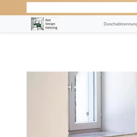
Duschabtrennu