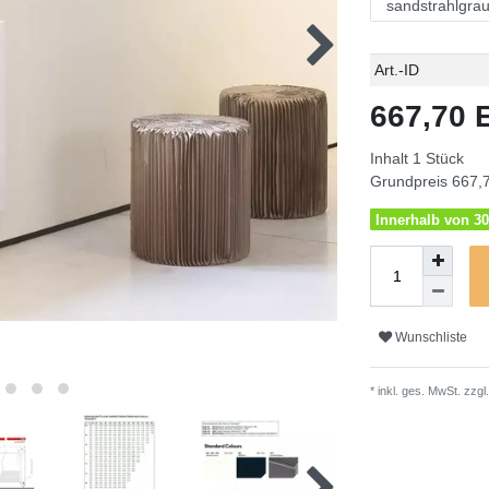
Technisches
Wert
Art.-ID
Merkmal
667,70
Inhalt
1
Stück
Grundpreis
667,7
Innerhalb von 30
Wunschliste
* inkl. ges. MwSt. zzgl.