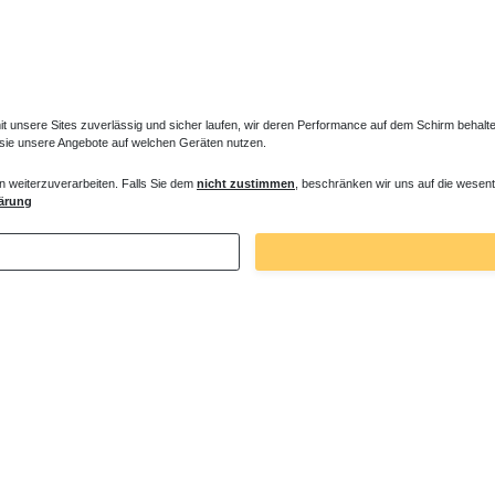
unsere Sites zuverlässig und sicher laufen, wir deren Performance auf dem Schirm behalten
 sie unsere Angebote auf welchen Geräten nutzen.
n weiterzuverarbeiten. Falls Sie dem
nicht zustimmen
, beschränken wir uns auf die wesent
er Entlüfter für Heizkörper
Verlängertes Ventil für Heizkörper Konve
ärung
€ *
72,32 € *
. MwSt.
zzgl.
Versandkosten
*
inkl. ges. MwSt.
zzgl.
Versandkosten
Zuletzt angesehene Artikel