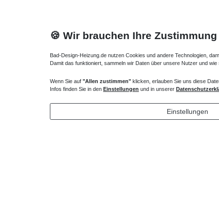
🍪 Wir brauchen Ihre Zustimmung
Bad-Design-Heizung.de nutzen Cookies und andere Technologien, damit 
Damit das funktioniert, sammeln wir Daten über unsere Nutzer und wie
Wenn Sie auf
"Allen zustimmen"
klicken, erlauben Sie uns diese Date
Heizkörper Ventil
Verlängert
Infos finden Sie in den
Einstellungen
und in unserer
Datenschutzerkl
135,00 € *
43,00 
Einstellungen
*
inkl. ges. MwSt.
zzgl.
Versandkosten
*
inkl. ges