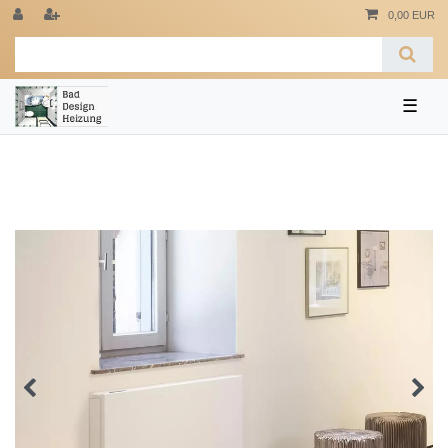
0,00 EUR
☰