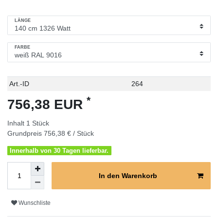
LÄNGE
FARBE
Technisches
Wert
Art.-ID
264
Merkmal
*
756,38 EUR
Inhalt
1
Stück
Grundpreis
756,38 € / Stück
Innerhalb von 30 Tagen lieferbar.
In den Warenkorb
Wunschliste