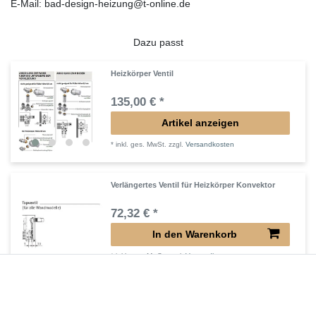
E-Mail: bad-design-heizung@t-online.de
Dazu passt
Heizkörper Ventil
135,00 € *
Artikel anzeigen
*
inkl. ges. MwSt.
zzgl.
Versandkosten
Verlängertes Ventil für Heizkörper Konvektor
72,32 € *
In den Warenkorb
*
inkl. ges. MwSt.
zzgl.
Versandkosten
Verlängerter Entlüfter für Heizkörper