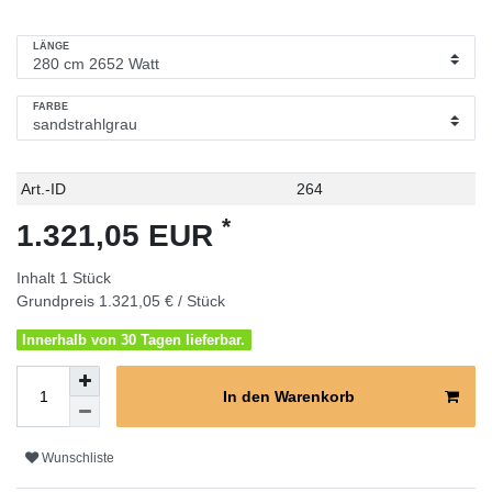
LÄNGE
FARBE
Technisches
Wert
Art.-ID
264
Merkmal
*
1.321,05 EUR
Inhalt
1
Stück
Grundpreis
1.321,05 € / Stück
Innerhalb von 30 Tagen lieferbar.
In den Warenkorb
Wunschliste