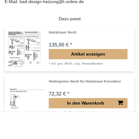
E-Mail: bad-design-heizung@t-online.de
Dazu passt
Heizkörper Ventil
135,00 € *
Artikel anzeigen
*
inkl. ges. MwSt.
zzgl.
Versandkosten
Verlängertes Ventil für Heizkörper Konvektor
72,32 € *
In den Warenkorb
*
inkl. ges. MwSt.
zzgl.
Versandkosten
Verlängerter Entlüfter für Heizkörper