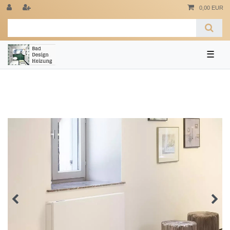
0,00 EUR
☰